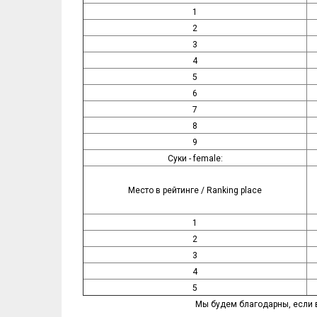
1
2
3
4
5
6
7
8
9
Суки - female:
Место в рейтинге / Ranking place
1
2
3
4
5
Мы будем благодарны, если 