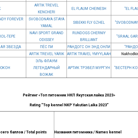
ARTIK TREVEL
K
EL FLAUM CHEINESH
"EL FLA
KENCHERI
NDY FOREVER
SVOBODNAYA STAYA
SIBEKKI FLY GZHEL
"SVOBODNAY
YAMAL
NAVI SPORT GRAND
RUNDOGS CHERNIY
KOL-TEPE
"GRAAL GAR
ODISSEY
BRILLIANT
НАЯ ЗВЕЗДА
ПЁС ПИ
РАНДОГС ОН ЭНД ОНЛИ
"РАНДО
ARTIK TREVEL YARIK
ARTIK TRAVEL YMYYLAAH
Nakhodkin
ЭЛЬ ФЛАУМ
 ЮКОН
ЛЕГЕНДАРНЫЙ
АРТИК ТРЭВЕЛ МУРГУН
"ВЕСТЕРН К
ВОЖАК
Рейтинг «Топ питомник НКП Якутская лайка 2023»
Rating “Top kennel NKP Yakutian Laika 2023”
сего баллов / Total points
Названия питомника / Names kennel