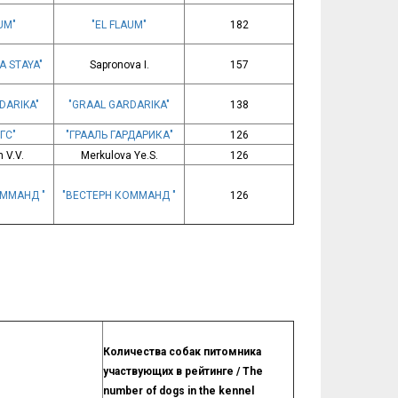
UM"
"EL FLAUM"
182
A STAYA"
Sapronova I.
157
DARIKA"
"GRAAL GARDARIKA"
138
ГС"
"ГРААЛЬ ГАРДАРИКА"
126
 V.V.
Merkulova Ye.S.
126
ОММАНД "
"ВЕСТЕРН КОММАНД "
126
Количества собак питомника
участвующих в рейтинге / The
number of dogs in the kennel