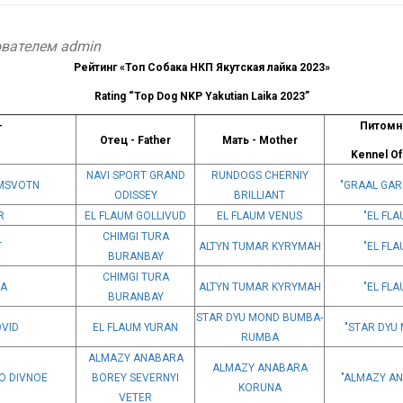
зователем
admin
Рейтинг «Топ Собака НКП Якутская лайка 2023»
Rating “Top Dog NKP Yakutian Laika 2023”
-
Питомн
Отец - Father
Мать - Mother
Kennel Of
NAVI SPORT GRAND
RUNDOGS CHERNIY
IMSVOTN
"GRAAL GAR
ODISSEY
BRILLIANT
R
EL FLAUM GOLLIVUD
EL FLAUM VENUS
"EL FLA
CHIMGI TURA
T
ALTYN TUMAR KYRYMAH
"EL FLA
BURANBAY
CHIMGI TURA
SA
ALTYN TUMAR KYRYMAH
"EL FLA
BURANBAY
STAR DYU MOND BUMBA-
OVID
EL FLAUM YURAN
"STAR DYU 
RUMBA
ALMAZY ANABARA
ALMAZY ANABARA
O DIVNOE
BOREY SEVERNYI
"ALMAZY A
KORUNA
VETER