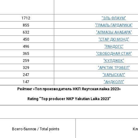
1712
"ЭЛЬ ФЛАУМ"
855
"ГРААЛЬ ГАРДАРИКА"
632
"АЛМАЗЫ АНАБАРА"
450
"СТАР ДЮ МОНД"
496
"РАНДОГС"
365
"СВОБОДНАЯ СТАЯ"
259
"КУЛДЖЕК"
329
"АРКТИК ТРЭВЕЛ"
247
"ХАРЫСХАЛ"
147
"АНДКОЛЛ"
Рейтинг «Топ производитель НКП Якутская лайка 2023»
Rating “Top producer NKP Yakutian Laika 2023”
Всего баллов / Total points
Кл