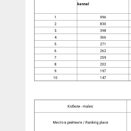
kennel
1.
996
2.
830
3.
398
4.
366
5.
271
6.
262
7.
259
8.
202
9.
197
10.
147
Кобели - males:
Место в рейтинге / Ranking place