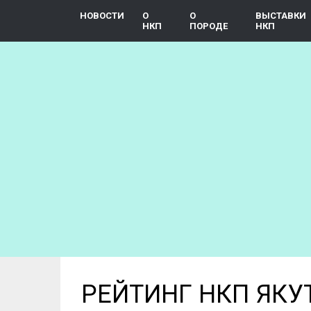
Перейти
НОВОСТИ
О
О
ВЫСТАВКИ
к
НКП
ПОРОДЕ
НКП
основному
содержанию
РЕЙТИНГ НКП ЯКУ