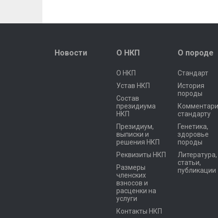
Новости
О НКП
О породе
О НКП
Стандарт
Устав НКП
История
породы
Состав
президиума
Комментари
НКП
стандарту
Президиум,
Генетика,
выписки и
здоровье
решения НКП
породы
Реквизиты НКП
Литература,
статьи,
Размеры
публикации
членских
взносов и
расценки на
услуги
Контакты НКП