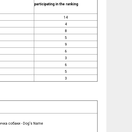
participating in the ranking
14
4
8
5
9
6
3
6
5
3
ичка собаки - Dog's Name