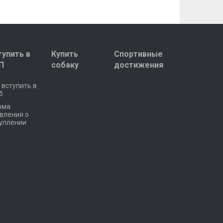
тупить в
Купить
Спортивные
П
собаку
достижения
 вступить в
б
рма
вления о
уплении