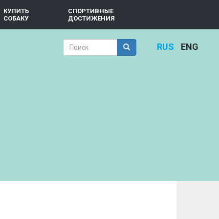
КУПИТЬ
СПОРТИВНЫЕ
СОБАКУ
ДОСТИЖЕНИЯ
Форма
RUS
ENG
поиска
Поиск