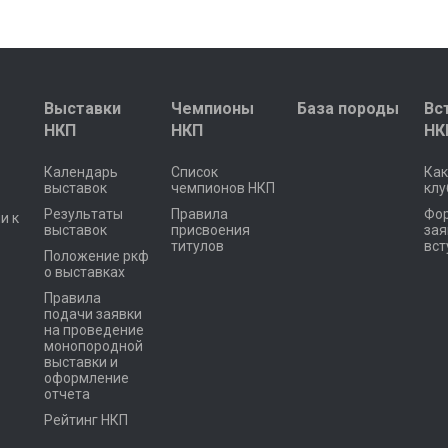
Выставки
Чемпионы
База породы
Вс
НКП
НКП
НК
Календарь
Список
Как
выставок
чемпионов НКП
клу
Результаты
Правила
Фо
и к
выставок
присвоения
зая
титулов
вст
Положение ркф
о выставках
Правила
подачи заявки
на проведение
монопородной
выставки и
оформление
отчета
Рейтинг НКП