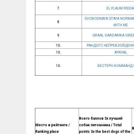
7.
EL FLAUM RIDDI
SVOBODNAYA STAYA NORMA
8.
WITH ME
9.
GRAAL GARDARIKA GIRE
10.
РАНДОГС НЕПРЕВЗОЙДЕН
10.
AYKHAL
10.
ВЕСТЕРН КОММАНД
Всего баллов 3х лучший
Место в рейтинге /
собак питомника / Total
В
Ranking place
points 3x the best dogs of the