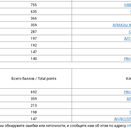
755
НАВ
635
366
359
АЛМАЗЫ А
287
С
197
АЛТ
192
147
140
РАН
Всего баллов / Total points
Кл
692
РАН
359
АЛ
213
198
147
АНДКОЛЛ
вы обнаружите ошибки или неточности, и сообщите нам об этом по адресу
in