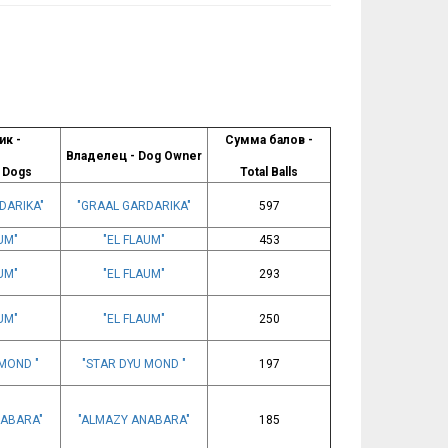
ик -
Сумма балов -
Владелец - Dog Owner
 Dogs
Total Balls
DARIKA"
"GRAAL GARDARIKA"
597
UM"
"EL FLAUM"
453
UM"
"EL FLAUM"
293
UM"
"EL FLAUM"
250
MOND "
"STAR DYU MOND "
197
NABARA"
"ALMAZY ANABARA"
185