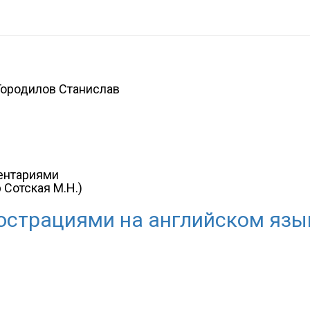
 Городилов Станислав
ментариями
 Сотская М.Н.)
юстрациями на английском язы