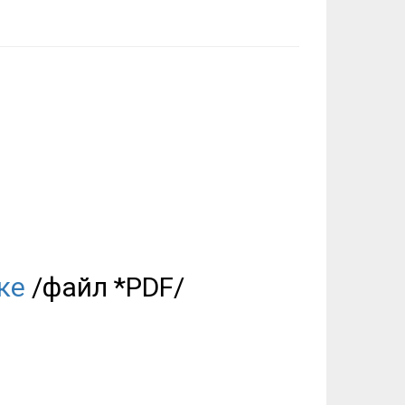
ке
/файл *PDF/