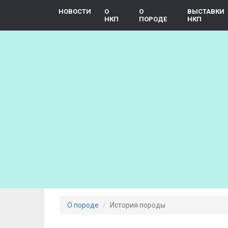
Перейти
НОВОСТИ
О
О
ВЫСТАВКИ
к
НКП
ПОРОДЕ
НКП
основному
содержанию
О породе
История породы