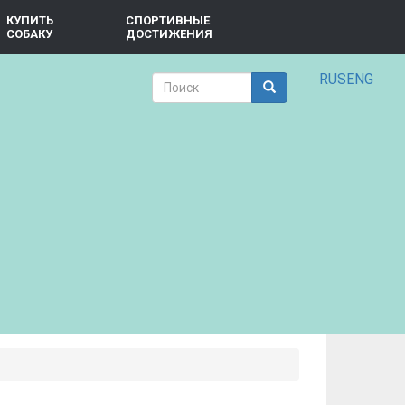
КУПИТЬ
СПОРТИВНЫЕ
СОБАКУ
ДОСТИЖЕНИЯ
RUS
ENG
Форма
поиска
Поиск