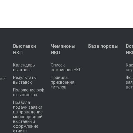
Выставки
Чемпионы
База породы
Вс
НКП
НКП
НК
Календарь
Список
Как
выставок
чемпионов НКП
клу
Результаты
Правила
Фо
и к
выставок
присвоения
зая
титулов
вст
Положение ркф
о выставках
Правила
подачи заявки
на проведение
монопородной
выставки и
оформление
отчета