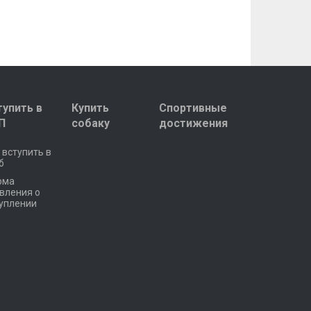
тупить в
Купить
Спортивные
П
собаку
достижения
 вступить в
б
рма
вления о
уплении