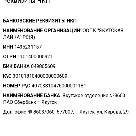
Реквизиты НКП
БАНКОВСКИЕ РЕКВИЗИТЫ НКП:
НАИМЕНОВАНИЕ ОРГАНИЗАЦИИ:
ООПК "ЯКУТСКАЯ
ЛАЙКА" РС(Я)
ИНН
1435231157
ОГРН
1101400000921
БИК БАНКА
049805609
К\С
30101810400000000609
НОМЕР Р\С
40703810476000001181
НАИМЕНОВАНИЕ БАНКА
Якутское отделение №8603
ПАО Сбербанк г. Якутск
Доп. офис № 8603/060, 677007, г. Якутск, ул. Кирова, 29