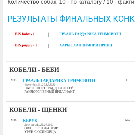
Количество собак: 10 - по каталогу / 10 - факти
РЕЗУЛЬТАТЫ ФИНАЛЬНЫХ КОН
BIS.baby - 1
|
ГРААЛЬ ГАРДАРИКА ГРИМСВОТН
BIS.puppy - 1
|
ХАРЫСХАЛ ЗИМНИЙ ПРИНЦ
КОБЕЛИ - БЕБИ
ГРААЛЬ ГАРДАРИКА ГРИМСВОТН
1
№35
Черно-белый, , 20.12.2021
НАВИ СПОРТ ГРАНД ОДИССЕЙ
РАНДОГС ЧЕРНЫЙ БРИЛЛИАНТ
КОБЕЛИ - ЩЕНКИ
КЕРУК
б/м
№36
Бело-серый, , 25.10.2021
ОЮН ГЭРЭЛ ЖАНГИР
УРУЙ С ОСИНОВЦА