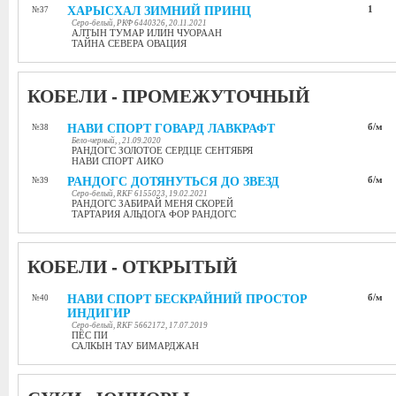
ХАРЫСХАЛ ЗИМНИЙ ПРИНЦ
1
№37
Серо-белый, РКФ 6440326, 20.11.2021
АЛТЫН ТУМАР ИЛИН ЧУОРААН
ТАЙНА СЕВЕРА ОВАЦИЯ
КОБЕЛИ - ПРОМЕЖУТОЧНЫЙ
НАВИ СПОРТ ГОВАРД ЛАВКРАФТ
б/м
№38
Бело-черный, , 21.09.2020
РАНДОГС ЗОЛОТОЕ СЕРДЦЕ СЕНТЯБРЯ
НАВИ СПОРТ АИКО
РАНДОГС ДОТЯНУТЬСЯ ДО ЗВЕЗД
б/м
№39
Серо-белый, RKF 6155023, 19.02.2021
РАНДОГС ЗАБИРАЙ МЕНЯ СКОРЕЙ
ТАРТАРИЯ АЛЬДОГА ФОР РАНДОГС
КОБЕЛИ - ОТКРЫТЫЙ
НАВИ СПОРТ БЕСКРАЙНИЙ ПРОСТОР
б/м
№40
ИНДИГИР
Серо-белый, RKF 5662172, 17.07.2019
ПЁС ПИ
САЛКЫН ТАУ БИМАРДЖАН