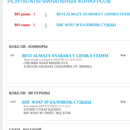
РЕЗУЛЬТАТЫ ФИНАЛЬНЫХ КОНКУРСОВ
BIS.junior - 1
|
BEST ALMAZY ANABARA V LIINIKA STA
BIS.senior - 1
|
БИГ ФЛАУЭР БАЛОВЕНЬ СУДЬБЫ
КОБЕЛИ - ЮНИОРЫ
BEST ALMAZY ANABARA V LIINIKA STAMM
б/м
№6
Черно-белый с подпалом, NO56789/19, 19.07.2019
СИБЭККИ ФЛАЙ ВИННИ ПУХ
АЛМАЗЫ АНАБАРА ГАРДАРИКА ОТ ЛИНИКА
КОБЕЛИ - ВЕТЕРАНЫ
БИГ ФЛАУЭР БАЛОВЕНЬ СУДЬБЫ
б/м
№69
Бело-черный, RKF R 3579649, 22.11.2011
АЛТЫН ТУМАР КЭСКИЛ
БИГ ФЛАУЭР З'ВАЙТ ЭНД БЛЭК
СУКИ - РАБОЧИЙ