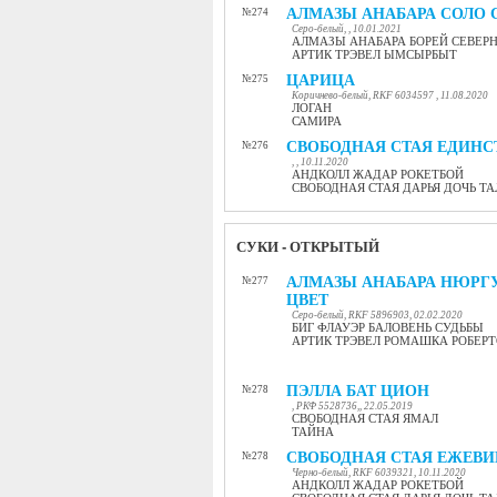
АЛМАЗЫ АНАБАРА СОЛО
№274
Серо-белый, , 10.01.2021
АЛМАЗЫ АНАБАРА БОРЕЙ СЕВЕР
АРТИК ТРЭВЕЛ ЫМСЫРБЫТ
ЦАРИЦА
№275
Коричнево-белый, RKF 6034597 , 11.08.2020
ЛОГАН
САМИРА
СВОБОДНАЯ СТАЯ ЕДИНС
№276
, , 10.11.2020
АНДКОЛЛ ЖАДАР РОКЕТБОЙ
СВОБОДНАЯ СТАЯ ДАРЬЯ ДОЧЬ Т
СУКИ - ОТКРЫТЫЙ
АЛМАЗЫ АНАБАРА НЮРГ
№277
ЦВЕТ
Серо-белый, RKF 5896903, 02.02.2020
БИГ ФЛАУЭР БАЛОВЕНЬ СУДЬБЫ
АРТИК ТРЭВЕЛ РОМАШКА РОБЕР
ПЭЛЛА БАТ ЦИОН
№278
, РКФ 5528736,, 22.05.2019
СВОБОДНАЯ СТАЯ ЯМАЛ
ТАЙНА
СВОБОДНАЯ СТАЯ ЕЖЕВИ
№278
Черно-белый, RKF 6039321, 10.11.2020
АНДКОЛЛ ЖАДАР РОКЕТБОЙ