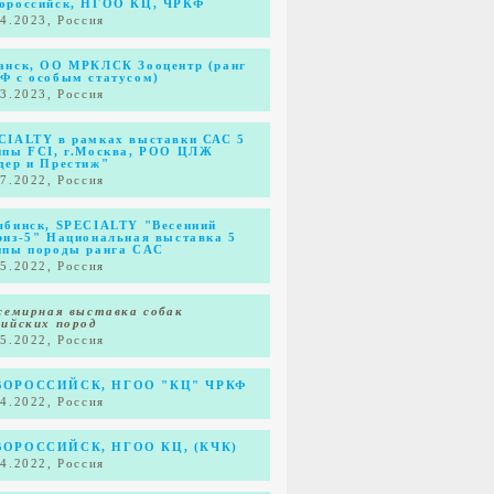
ороссийск, НГОО КЦ, ЧРКФ
04.2023, Россия
анск, ОО МРКЛСК Зооцентр (ранг
Ф с особым статусом)
03.2023, Россия
CIALTY в рамках выставки САС 5
ппы FCI, г.Москва, РОО ЦЛЖ
дер и Престиж"
07.2022, Россия
ябинск, SPECIALTY "Весенний
риз-5" Национальная выставка 5
ппы породы ранга CAC
05.2022, Россия
Всемирная выставка собак
сийских пород
05.2022, Россия
ОРОССИЙСК, НГОО "КЦ" ЧРКФ
04.2022, Россия
ОРОССИЙСК, НГОО КЦ, (КЧК)
04.2022, Россия