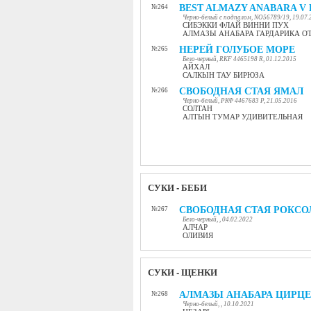
BEST ALMAZY ANABARA V 
№264
Черно-белый с подпалом, NO56789/19, 19.07.
СИБЭККИ ФЛАЙ ВИННИ ПУХ
АЛМАЗЫ АНАБАРА ГАРДАРИКА О
НЕРЕЙ ГОЛУБОЕ МОРЕ
№265
Бело-черный, RKF 4465198 R, 01.12.2015
АЙХАЛ
САЛКЫН ТАУ БИРЮЗА
СВОБОДНАЯ СТАЯ ЯМАЛ
№266
Черно-белый, РКФ 4467683 Р, 21.05.2016
СОЛТАН
АЛТЫН ТУМАР УДИВИТЕЛЬНАЯ
СУКИ - БЕБИ
СВОБОДНАЯ СТАЯ РОКСО
№267
Бело-черный, , 04.02.2022
АЛЧАР
ОЛИВИЯ
СУКИ - ЩЕНКИ
АЛМАЗЫ АНАБАРА ЦИРЦ
№268
Черно-белый, , 10.10.2021