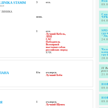
Нов
LIINIKA STAMM
3
отл.
09.
2019
Т ЛИНИКА
Сар
неяв.
ЧРК
04.
SPE
1
отл.
гру
Лучший Кобель,
"Ли
ЛПП
CAC
24.
Победитель
Всемирной
выставки собак
Чел
российских пород
кап
КЧК
гру
28.
II 
рос
ЛАНА
б/м
оч.персп.
21.
Лучший Бэби
НОВ
09.
НОВ
09.
ЕЯ
1
оч.персп.
Лучший Щенок