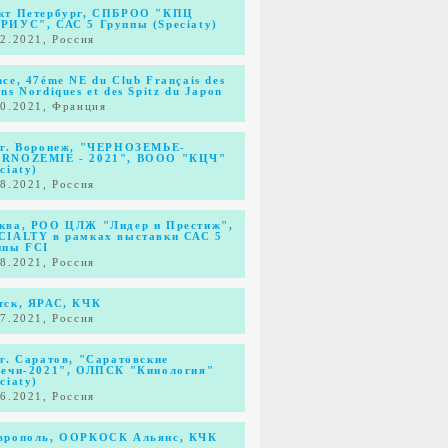
кт Петербург, СПБРОО "КПЦ
РИУС", САС 5 Группы (Speciaty)
12.2021, Россия
nce, 47éme NE du Club Français des
ns Nordiques et des Spitz du Japon
10.2021, Франция
 г. Воронеж, "ЧЕРНОЗЕМЬЕ-
RNOZEMIE - 2021", ВООО "КЦЧ"
ciaty)
08.2021, Россия
ква, РОО ЦЛЖ "Лидер и Престиж",
CIALTY в рамках выставки САС 5
ппы FCI
08.2021, Россия
тск, ЯРАС, КЧК
07.2021, Россия
 г. Саратов, "Саратовские
речи-2021", ОЛПСК "Кинология"
ciaty)
06.2021, Россия
врополь, ООРКОСК Альянс, КЧК