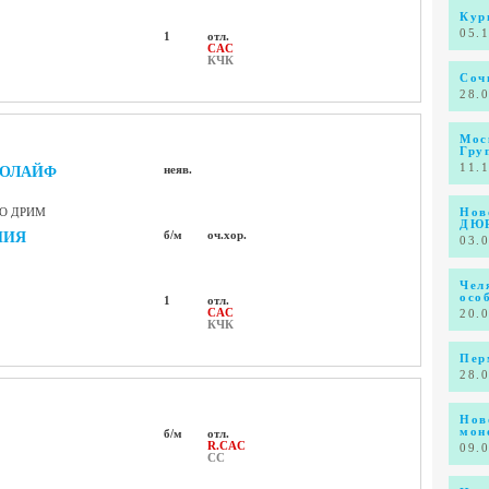
Кур
05.
1
отл.
CAC
КЧК
Соч
28.
Мос
Гру
11.
РОЛАЙФ
неяв.
ТО ДРИМ
Нов
ДЮР
НИЯ
б/м
оч.хор.
03.
Чел
осо
1
отл.
CAC
20.
КЧК
Пер
28.
Нов
мон
б/м
отл.
R.CAC
09.
СС