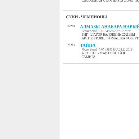
СВОБОДНАЯ СТАЯ ДАРЬЯ ДОЧЬ Т
СУКИ - ЧЕМПИОНЫ
АЛМАЗЫ АНАБАРА НАРЫ
№280
Черно-белый, RKF 5896902, 02.02.2020
БИГ ФЛАУЭР БАЛОВЕНЬ СУДЬБЫ
АРТИК ТРЭВЕЛ РОМАШКА РОБЕР
ТАЙНА
№281
Черно-белый, РКФ 4850350 Р, 23.11.2016
АЛТЫН ТУМАР ГОРДЫЙ Я
САМИРА