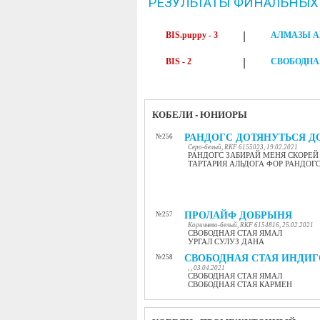
РЕЗУЛЬТАТЫ ФИНАЛЬНЫХ
BIS.puppy - 3
|
АЛМАЗЫ А
BIS - 2
|
СВОБОДНА
КОБЕЛИ - ЮНИОРЫ
РАНДОГС ДОТЯНУТЬСЯ ДО
№256
Серо-белый, RKF 6155023, 19.02.2021
РАНДОГС ЗАБИРАЙ МЕНЯ СКОРЕЙ
ТАРТАРИЯ АЛЬДОГА ФОР РАНДОГ
ПРОЛАЙФ ДОБРЫНЯ
№257
Коричнево-белый, RKF 6154816, 25.02.2021
СВОБОДНАЯ СТАЯ ЯМАЛ
УРГАЛ СУЛУЗ ДАНА
СВОБОДНАЯ СТАЯ ИНДИГ
№258
, , 03.04.2021
СВОБОДНАЯ СТАЯ ЯМАЛ
СВОБОДНАЯ СТАЯ КАРМЕН