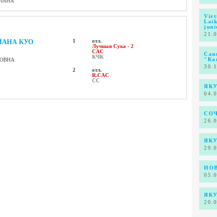
АЛАНА
Vir
Lai
juni
21.
ЙАНА КУО
1
отл.
Лучшая Сука - 2
CAC
Сан
КЧК
ТОВНА
"Ка
30.
2
отл.
R.CAC
СС
ЯКУ
04.
СО
26.
ЯКУ
29.
НО
05.
ЯКУ
20.