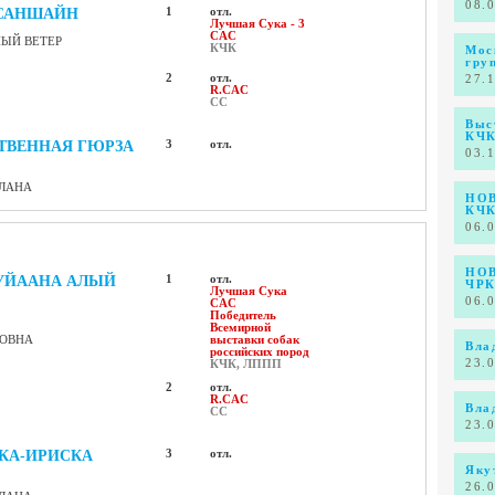
08.
 САНШАЙН
1
отл.
Лучшая Сука - 3
CAC
НЫЙ ВЕТЕР
КЧК
Мос
гру
2
отл.
27.
R.CAC
СС
Выс
КЧК
ТВЕННАЯ ГЮРЗА
3
отл.
03.
АЛАНА
НОВ
КЧ
06.
НОВ
УЙААНА АЛЫЙ
1
отл.
ЧР
Лучшая Сука
06.
CAC
Победитель
Всемирной
ТОВНА
выставки собак
Вла
российских пород
23.
КЧК, ЛППП
2
отл.
R.CAC
Вла
CC
23.
КА-ИРИСКА
3
отл.
Яку
26.