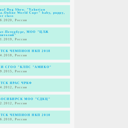
tual Dog Show. "Yakutian
ka.Online World Cup»" baby, puppy,
or class
06.2020, Россия
кт-Петербург, МОО "ЦЛЖ
питолий"
11.2019, Россия
ТСК ЧЕМПИОН НКП 2018
04.2018, Россия
ЧИ СГОО "КЛПС "АМИКО"
09.2015, Россия
ТСК ЯРАС ЧРКФ
04.2012, Россия
ВОСИБИРСК МОО "СДКЦ"
02.2012, Россия
ТСК ЧЕМПИОН НКП 2010
06.2010, Россия