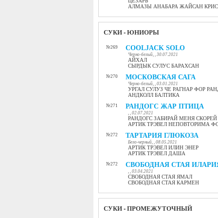
ЦЕЗАРЬ
АЛМАЗЫ АНАБАРА ЖАЙСАН КРИС
СУКИ - ЮНИОРЫ
COOLJACK SOLO
№269
Черно-белый, , 30.07.2021
АЙХАЛ
СЫРДЫК СУЛУС БАРАХСАН
МОСКОВСКАЯ САГА
№270
Черно-белый, , 03.01.2021
УРГАЛ СУЛУЗ ЧЕ РАГНАР ФОР РА
АНДКОЛЛ БАЛТИКА
РАНДОГС ЖАР ПТИЦА
№271
, , 02.07.2021
РАНДОГС ЗАБИРАЙ МЕНЯ СКОРЕЙ
АРТИК ТРЭВЕЛ НЕПОВТОРИМА Ф
ТАРТАРИЯ ГЛЮКОЗА
№272
Бело-черный, , 08.05.2021
АРТИК ТРЭВЕЛ ИЛИН ЭНЕР
АРТИК ТРЭВЕЛ ДАША
СВОБОДНАЯ СТАЯ ИЛАРИ
№272
, , 03.04.2021
СВОБОДНАЯ СТАЯ ЯМАЛ
СВОБОДНАЯ СТАЯ КАРМЕН
СУКИ - ПРОМЕЖУТОЧНЫЙ