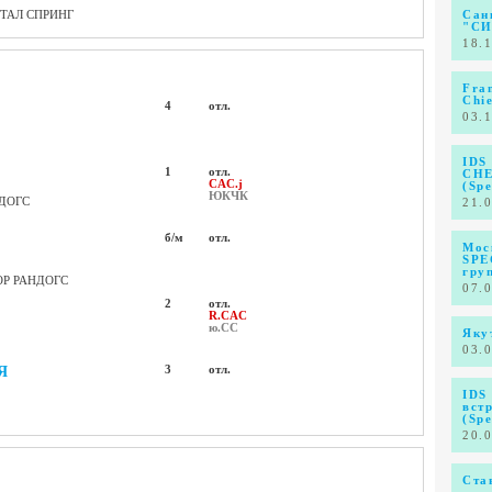
ТАЛ СПРИНГ
Сан
"СИ
18.
Fra
Chie
4
отл.
03.
IDS
1
отл.
CHE
CAC.j
(Spe
ЮКЧК
НДОГС
21.
б/м
отл.
Мос
SPE
гру
ОР РАНДОГС
07.
2
отл.
R.CAC
ю.СС
Яку
03.
Я
3
отл.
IDS
вст
(Spe
20.
Ста