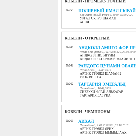
КОБЕЛИ - ПРОМЕЖУТОЧНЫЙ
ПОЛЯРНЫЙ ЯМАЛ ГЫВАЙ
№259
Коричнево-белый, РКФ 6033039, 05.09.2020
УРГАЛ СУЛУЗ ШАМАН
ХОЙЯ
КОБЕЛИ - ОТКРЫТЫЙ
АНДКОЛЛ АМИГО ФОР П
№260
Черно-бело-рыжий, РКФ 6035826, 25.09.2020
АНДКОЛЛ ПИЛИГРИМ
АНДКОЛЛ БАТЕРФЛЯЙ ФЛАЙИНГ 
РАНДОГС ЦУНАМИ ОБАЯ
№261
Черно-белый, , 26.09.2019
АРТИК ТРЭВЕЛ ШАМАН 2
ГРОА ВEЛЬВА
ТАРТАРИЯ ЭМЕРАЛЬД
№262
Черно-белый, , 10.01.2020
СИБЭККИ ФЛАЙ АЛЬКАСАР
ТАРТАРИЯ БАЗУКА
КОБЕЛИ - ЧЕМПИОНЫ
АЙХАЛ
№263
Черно-белый, РКФ 5520383 , 27.10.2018
АРТИК ТРЭВЕЛ ЯРИК
АРТИК ТРЭВЕЛ ЫМЫЫЛААХ