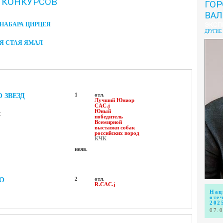
 КОНКУРСОВ
ГОР
ВА
НАБАРА ЦИРЦЕЯ
ЭКСП
ДРУГИЕ
Я СТАЯ ЯМАЛ
 ЗВЕЗД
1
отл.
Лучший Юниор
CAC.j
Юный
С
победитель
Всемирной
выставки собак
российских пород
КЧК
неяв.
О
2
отл.
R.CAC.j
Нац
оте
202
07.