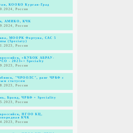
ган, КООКО Курган-Град
10.2024, Россия
и, АМИКО, КЧК
09.2024, Россия
ква, МООРК Фортуна, САС 5
ппы (Speciaty)
11.2023, Россия
ороссийск, «КУБОК АБРАУ-
СО - 2023»+ Specialty
09.2023, Россия
ябинск, "ЧРООЛС", ранг ЧРКФ с
бым статусом
08.2023, Россия
мь, Бранд, ЧРКФ + Speciality
05.2023, Россия
ороссийск, НГОО КЦ,
опородная КЧК
04.2023, Россия