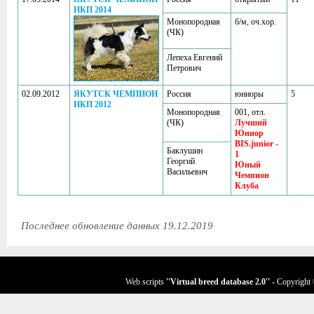
НКП 2014
Монопородная
б/м, оч.хор.
(ЧК)
Лепеха Евгений
Петрович
02.09.2012
ЯКУТСК ЧЕМПИОН
Россия
юниоры
5
НКП 2012
Монопородная
001, отл.
(ЧК)
Лучший
Юниор
BIS.junior -
Баклушин
1
Георгий
Юный
Васильевич
Чемпион
Клуба
Последнее обновление данных 19.12.2019
Web scripts
''Virtual breed database
2.0
''
- Copyright