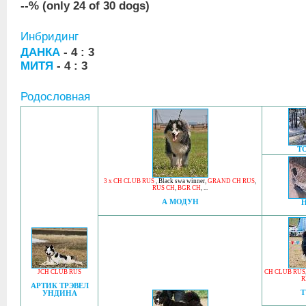
--% (only 24 of 30 dogs)
Инбридинг
ДАНКА
- 4 : 3
МИТЯ
- 4 : 3
Родословная
Т
3 x CH CLUB RUS
,
Black swa winner
,
GRAND CH RUS
,
RUS CH
,
BGR CH
, ...
А МОДУН
JCH CLUB RUS
CH CLUB RUS
R
АРТИК ТРЭВЕЛ
Т
УНДИНА