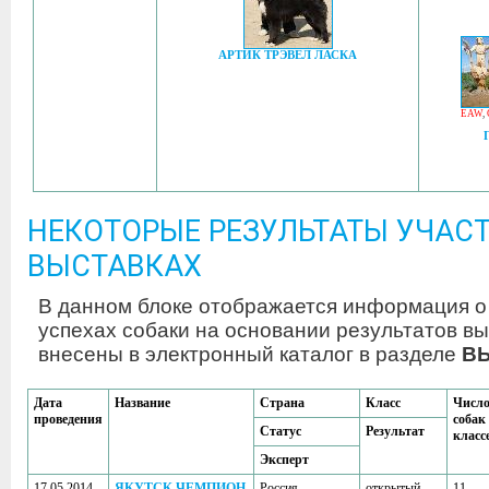
АРТИК ТРЭВЕЛ ЛАСКА
EAW
,
НЕКОТОРЫЕ РЕЗУЛЬТАТЫ УЧАСТ
ВЫСТАВКАХ
В данном блоке отображается информация о
успехах собаки на основании результатов вы
внесены в электронный каталог в разделе
В
Дата
Название
Страна
Класс
Числ
проведения
собак
Статус
Результат
класс
Эксперт
17.05.2014
ЯКУТСК ЧЕМПИОН
Россия
открытый
11