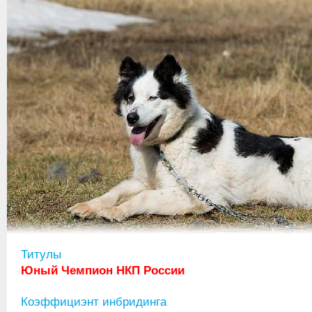
Титулы
Юный Чемпион НКП России
Коэффициэнт инбридинга