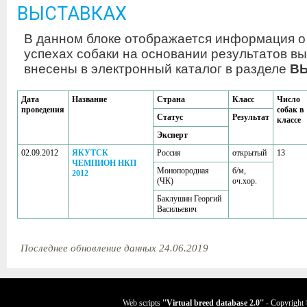
ВЫСТАВКАХ
В данном блоке отображается информация о
успехах собаки на основании результатов вы
внесены в электронный каталог в разделе
В
Дата
Название
Страна
Класс
Число
проведения
собак в
Статус
Результат
классе
Эксперт
02.09.2012
ЯКУТСК
Россия
открытый
13
ЧЕМПИОН НКП
Монопородная
б/м,
2012
(ЧК)
оч.хор.
Баклушин Георгий
Васильевич
Последнее обновление данных 24.06.2019
Web scripts
''Virtual breed database
2.0
''
- Copyright