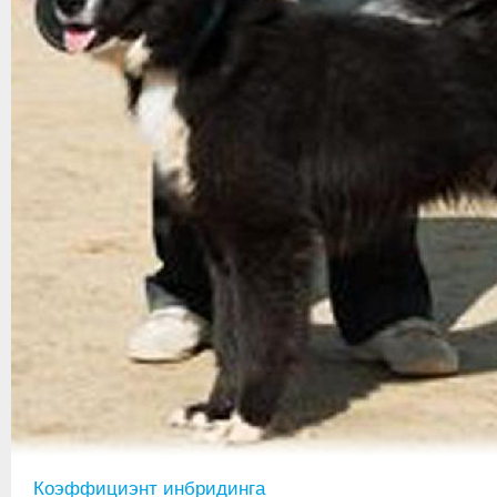
Коэффициэнт инбридинга