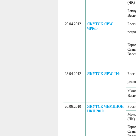
(ЧК)
Бакл
Васи
29.04.2012
ЯКУТСК ЯРАС
Росс
ЧРКФ
всеро
Горо
Стан
Вале
28.04.2012
ЯКУТСК ЯРАС ЧФ
Росс
регио
Житк
Васи
20.06.2010
ЯКУТСК ЧЕМПИОН
Росс
НКП 2010
Моно
(ЧК)
Горо
Стан