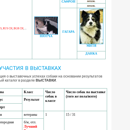
неизв.
САФРОН
неизв.
S
,
RUS CH
,
BGR CH
, ...
ГАГАРА
НЮТЧА
МИТЯ
ДАНКА
УЧАСТИЯ В ВЫСТАВКАХ
ия о выставочных успехах собаки на основании результатов
ый каталог в разделе
ВЫСТАВКИ
.
на
Класс
Число
Число собак на выставке
собак в
(того же пола/всего)
ус
Результат
классе
ерт
ия
ветераны
1
15 / 31
породная
б/м, отл.
Лучший