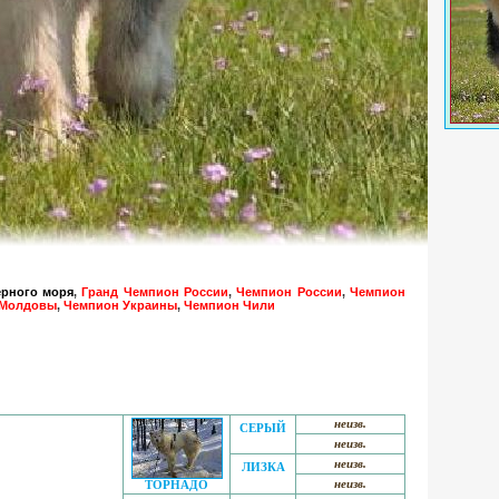
ерного моря
,
Гранд Чемпион России
,
Чемпион России
,
Чемпион
 Молдовы
,
Чемпион Украины
,
Чемпион Чили
неизв.
СЕРЫЙ
неизв.
неизв.
ЛИЗКА
неизв.
ТОРНАДО