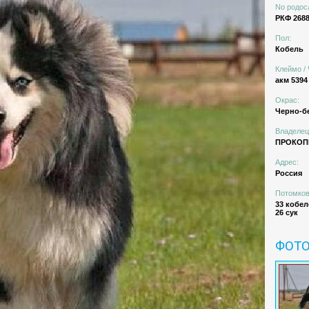
No родос
РКФ 2688
Пол:
Кобель
Клеймо / 
акм 5394
Окрас:
Черно-б
Владелец
ПРОКОПЬ
Адрес:
Россия
Потомков
33 кобел
26 сук
ФОТ