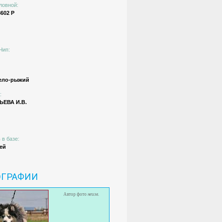
ловной:
602 Р
Чип:
ело-рыжий
:
ЕВА И.В.
 в базе:
ей
ОГРАФИИ
Автор фото
неизв.