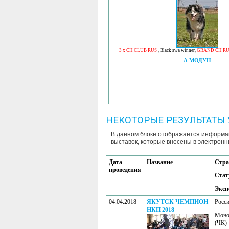
3 x CH CLUB RUS
,
Black swa winner
,
GRAND CH RU
А МОДУН
НЕКОТОРЫЕ РЕЗУЛЬТАТЫ 
В данном блоке отображается информац
выставок, которые внесены в электронн
Дата
Название
Стра
проведения
Стат
Эксп
04.04.2018
ЯКУТСК ЧЕМПИОН
Росс
НКП 2018
Моно
(ЧК)