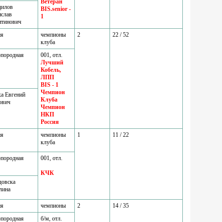
Ветеран
дилов
BIS.senior -
ислав
1
нтинович
ия
чемпионы
2
22 / 52
клуба
породная
001, отл.
Лучший
Кобель,
ЛПП
BIS - 1
Чемпион
ха Евгений
Клуба
ович
Чемпион
НКП
Россия
ия
чемпионы
1
11 / 22
клуба
породная
001, отл.
КЧК
довска
лина
ия
чемпионы
2
14 / 35
породная
б/м, отл.