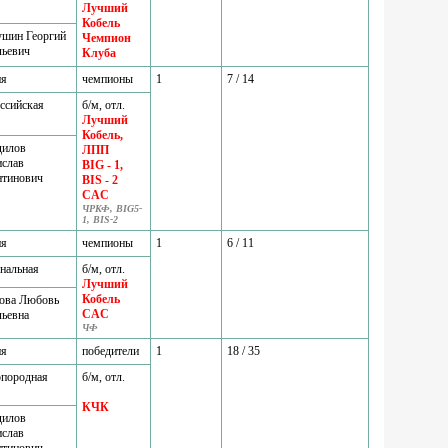
Лучший
Кобель
ушин Георгий
Чемпион
льевич
Клуба
ия
чемпионы
1
7 / 14
ссийская
б/м, отл.
Лучший
Кобель,
дилов
ЛПП
ислав
BIG - 1,
нтинович
BIS - 2
CAC
ЧРКФ, BIG5-
1, BIS-2
ия
чемпионы
1
6 / 11
нальная
б/м, отл.
Лучший
Кобель
ова Любовь
CAC
льевна
ЧФ
ия
победители
1
18 / 35
породная
б/м, отл.
КЧК
дилов
ислав