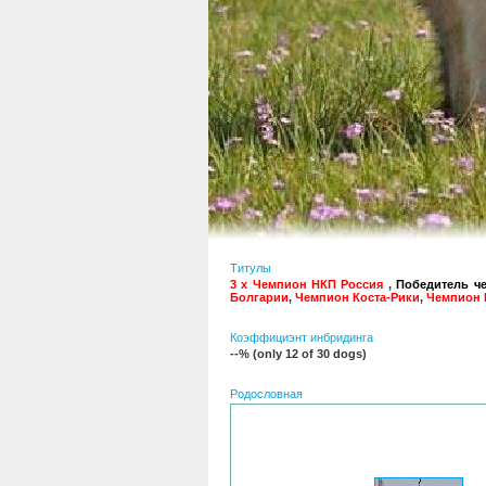
Титулы
3 x Чемпион НКП Россия
,
Победитель ч
Болгарии
,
Чемпион Коста-Рики
,
Чемпион
Коэффициэнт инбридинга
--% (only 12 of 30 dogs)
Родословная