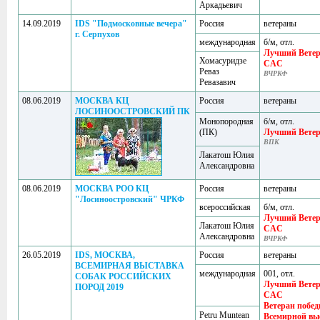
Аркадьевич
14.09.2019
IDS "Подмосковные вечера"
Россия
ветераны
г. Серпухов
международная
б/м, отл.
Лучший Вете
Хомасуридзе
CAC
Реваз
ВЧРКФ
Ревазавич
08.06.2019
МОСКВА КЦ
Россия
ветераны
ЛОСИНООСТРОВСКИЙ ПК
Монопородная
б/м, отл.
(ПК)
Лучший Вете
ВПК
Лакатош Юлия
Александровна
08.06.2019
МОСКВА РОО КЦ
Россия
ветераны
"Лосиноостровский" ЧРКФ
всероссийская
б/м, отл.
Лучший Вете
Лакатош Юлия
CAC
Александровна
ВЧРКФ
26.05.2019
IDS, МОСКВА,
Россия
ветераны
ВСЕМИРНАЯ ВЫСТАВКА
международная
001, отл.
СОБАК РОССИЙСКИХ
Лучший Вете
ПОРОД 2019
CAC
Ветеран побед
Petru Muntean
Всемирной вы