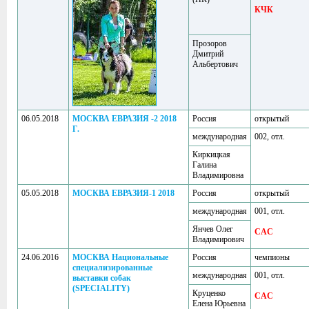
КЧК
Прозоров
Дмитрий
Альбертович
06.05.2018
МОСКВА ЕВРАЗИЯ -2 2018
Россия
открытый
Г.
международная
002, отл.
Киркицкая
Галина
Владимировна
05.05.2018
МОСКВА ЕВРАЗИЯ-1 2018
Россия
открытый
международная
001, отл.
Янчев Олег
CAC
Владимирович
24.06.2016
МОСКВА Национальные
Россия
чемпионы
специализированные
международная
001, отл.
выставки собак
(SPECIALITY)
Круценко
CAC
Елена Юрьевна