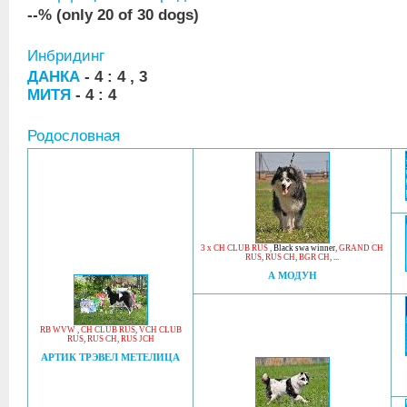
--% (only 20 of 30 dogs)
Инбридинг
ДАНКА
- 4 : 4 , 3
МИТЯ
- 4 : 4
Родословная
3 x CH CLUB RUS
,
Black swa winner
,
GRAND CH
RUS
,
RUS CH
,
BGR CH
, ...
А МОДУН
RB WVW
,
CH CLUB RUS
,
VCH CLUB
RUS
,
RUS CH
,
RUS JCH
АРТИК ТРЭВЕЛ МЕТЕЛИЦА