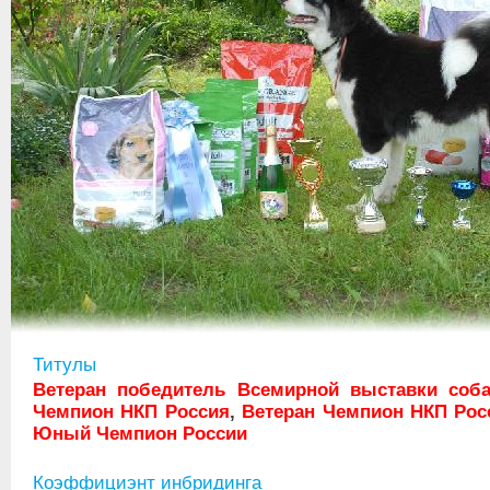
Титулы
Ветеран победитель Всемирной выставки соба
Чемпион НКП Россия
,
Ветеран Чемпион НКП Рос
Юный Чемпион России
Коэффициэнт инбридинга