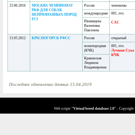
23.06.2016
МОСКВА ЧЕМПИОНАТ
Россия
чемпионы
РКФ ДЛЯ СОБАК
международная
001, отл.
НЕПРИЗНАННЫХ ПОРОД
FCI
Иванищева
CAC
Валентина
Павловна
13.05.2012
КРАСНОГОРСК РФСС
Россия
открытый
монопородная
001, отл.
(КЧК)
Лучшая Сука
КЧК
Краковская
Людмила
Владимировна
Последнее обновление данных 15.04.2019
Web scripts
''Virtual breed database
2.0
''
- Copyright