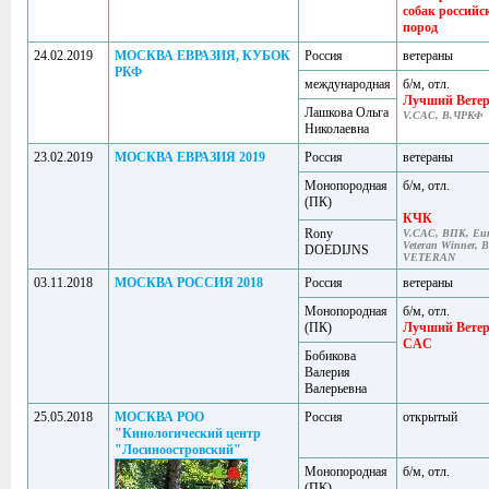
собак российс
пород
24.02.2019
МОСКВА ЕВРАЗИЯ, КУБОК
Россия
ветераны
РКФ
международная
б/м, отл.
Лучший Вете
Лашкова Ольга
V.CAC, В.ЧРКФ
Николаевна
23.02.2019
МОСКВА ЕВРАЗИЯ 2019
Россия
ветераны
Монопородная
б/м, отл.
(ПК)
КЧК
Rony
V.CAC, ВПК, Eur
Veteran Winner, 
DOEDIJNS
VETERAN
03.11.2018
МОСКВА РОССИЯ 2018
Россия
ветераны
Монопородная
б/м, отл.
(ПК)
Лучший Вете
CAC
Бобикова
Валерия
Валерьевна
25.05.2018
МОСКВА РОО
Россия
открытый
"Кинологический центр
"Лосиноостровский"
Монопородная
б/м, отл.
(ПК)