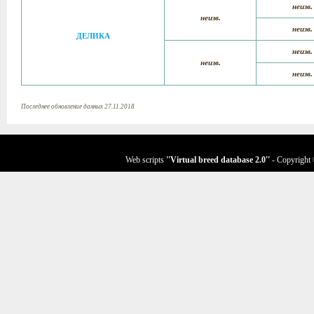
неизв.
неизв.
неизв.
ДЕЛИКА
неизв.
неизв.
неизв.
Последнее обновление данных 27.11.2018
Web scripts
''Virtual breed database
2.0
''
- Copyright