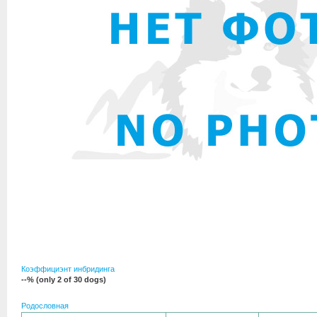
Коэффициэнт инбридинга
--% (only 2 of 30 dogs)
Родословная