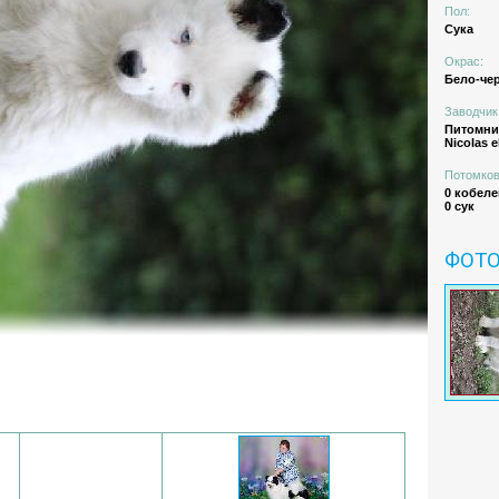
Пол:
Сука
Окрас:
Бело-че
Заводчик
Питомн
Nicolas e
Потомков
0 кобеле
0 сук
ФОТ