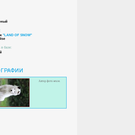
рный
:
ик
"LAND OF SNOW"
lise
 в базе:
й
ОГРАФИИ
Автор фото
неизв.