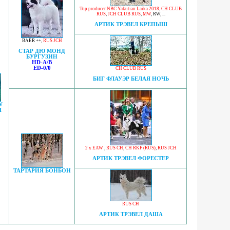
Top producer NBC Yakutian Laika 2018
,
CH CLUB
RUS
,
JCH CLUB RUS
,
MW
,
RW
, ...
АРТИК ТРЭВЕЛ КРЕПЫШ
BAER ++
,
RUS JCH
СТАР ДЮ МОНД
БУРГУЗИН
HD-A/B
ED-0/0
CH CLUB RUS
БИГ ФЛАУЭР БЕЛАЯ НОЧЬ
W
I
2 x EAW
,
RUS CH
,
CH RKF (RUS)
,
RUS JCH
АРТИК ТРЭВЕЛ ФОРЕСТЕР
ТАРТАРИЯ БОНБОН
RUS CH
АРТИК ТРЭВЕЛ ДАША