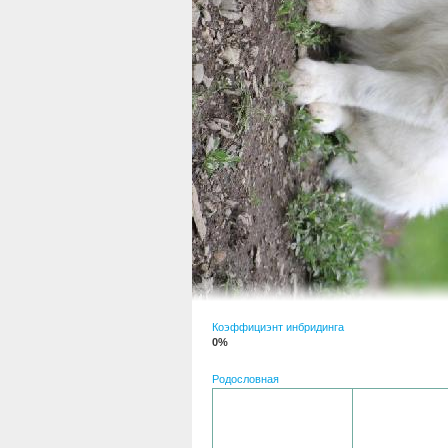
Коэффициэнт инбридинга
0%
Родословная