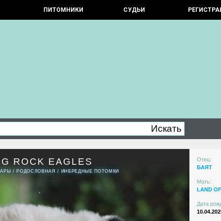
ПИТОМНИКИ
СУДЬИ
РЕГИСТРА
NG ROCK EAGLES
Отец:
БАЯТ
ПАРЫ
/
РОДОСЛОВНАЯ
/
ИНБРЕДНЫЕ ПОТОМКИ
Мать:
LAND OF
Дата рож
10.04.202