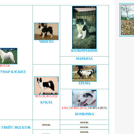
ЧИНГИЗ
КОЛЫМЧАНИН
МАРКИЗА
RUS CH
ТУМАР КЭСКИЛ
ЕРЕМА
RUS CH
,
RUS JCH
КУКЛА
EAW
,
CH RKF (RUS)
,
CH RFLS (RUS)
БОМБАЧКА
неизв.
неизв.
неизв.
 З'ВАЙТ ЭНД БЛЭК
неизв.