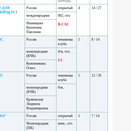
ПОРОДЫ
Ф ДЛЯ
Россия
открытый
4
14 / 27
ОРОД FCI
международная
002, отл.
Иванищева
R.CAC
Валентина
Павловна
ЛС
Россия
чемпионы
1
8 / 14
клуба
монопородная
б/м, отл.
(КЧК)
CC
Кожевникова
Ольга
ЛС
Россия
чемпионы
1
12 / 20
клуба
монопородная
б/м,
(КЧК)
Краковская
Людмила
Владимировна
КО"
Россия
открытый
1
7 / 14
Монопородная
неяв., отл.
(ПК)