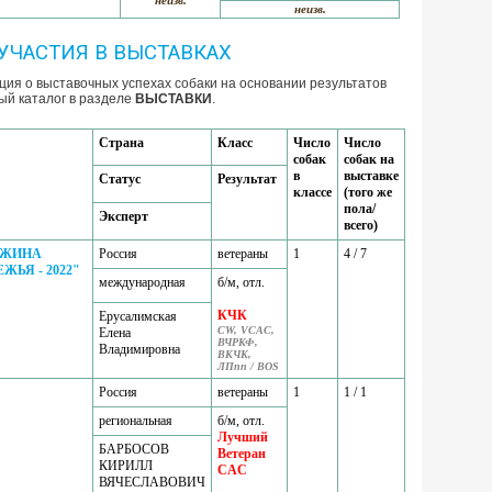
неизв.
неизв.
УЧАСТИЯ В ВЫСТАВКАХ
ия о выставочных успехах собаки на основании результатов
ый каталог в разделе
ВЫСТАВКИ
.
Страна
Класс
Число
Число
собак
собак на
в
выставке
Статус
Результат
классе
(того же
пола/
Эксперт
всего)
ЧУЖИНА
Россия
ветераны
1
4 / 7
ЬЯ - 2022"
международная
б/м, отл.
КЧК
Ерусалимская
CW, VCAC,
Елена
ВЧРКФ,
Владимировна
ВКЧК,
ЛПпп / BOS
Россия
ветераны
1
1 / 1
региональная
б/м, отл.
Лучший
БАРБОСОВ
Ветеран
КИРИЛЛ
CAC
ВЯЧЕСЛАВОВИЧ