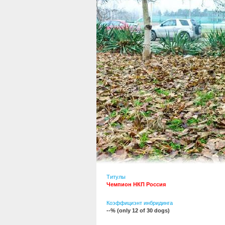
Титулы
Чемпион НКП Россия
Коэффициэнт инбридинга
--% (only 12 of 30 dogs)