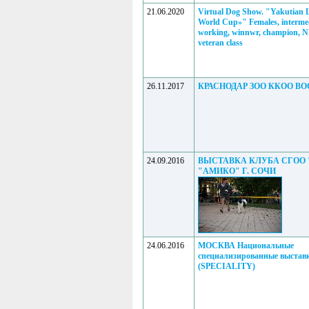
21.06.2020
Virtual Dog Show. "Yakutian 
World Cup»" Females, intermed
working, winnwr, champion, 
veteran class
26.11.2017
КРАСНОДАР ЗОО ККОО ВО
24.09.2016
ВЫСТАВКА КЛУБА СГОО
"АМИКО" Г. СОЧИ
24.06.2016
МОСКВА Национальные
специализированные выставк
(SPECIALITY)