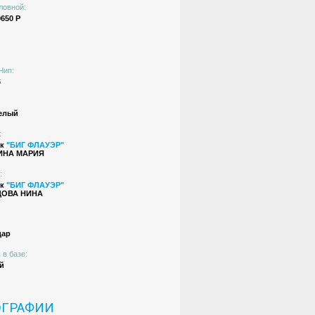
ловной:
650 Р
Чип:
6
елый
:
ик
"БИГ ФЛАУЭР"
ИНА МАРИЯ
:
ик
"БИГ ФЛАУЭР"
ОВА НИНА
дар
 в базе:
й
ОГРАФИИ