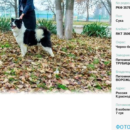
No родос
РКФ 3579
Пол:
Сука
Клеймо / 
RKT 350
Окрас:
Черно-б
Заводчик
Питомн
ТРУБИЦ
Владелец
Питомн
ВОРОЖЦ
Адрес:
Россия
К;расно
Потомков
8 кобеле
7 сук
ФОТ