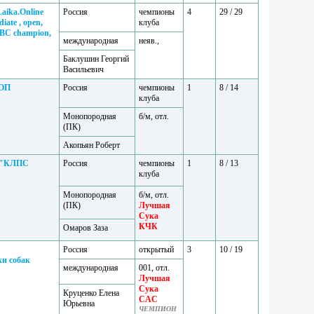
Laika.Online
Россия
чемпионы
4
29 / 29
iate , open,
клуба
NBC champion,
международная
неяв.,
Баклушин Георгий
Васильевич
ОП
Россия
чемпионы
1
8 / 14
клуба
Монопородная
б/м, отл.
(ПК)
Акопьян Роберт
 "КЛПС
Россия
чемпионы
1
8 / 13
клуба
Монопородная
б/м, отл.
(ПК)
Лучшая
Сука
КЧК
Омаров Заза
Россия
открытый
3
10 / 19
и собак
международная
001, отл.
Лучшая
Сука
Круценко Елена
CAC
Юрьевна
ЧЕМПИОН