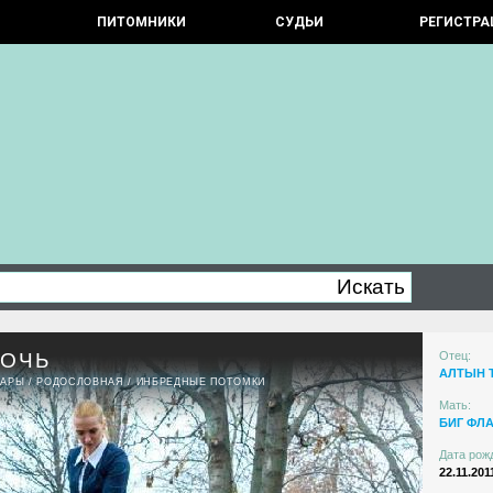
ПИТОМНИКИ
СУДЬИ
РЕГИСТРА
НОЧЬ
Отец:
АЛТЫН 
ПАРЫ
/
РОДОСЛОВНАЯ
/
ИНБРЕДНЫЕ ПОТОМКИ
Мать:
БИГ ФЛА
Дата рож
22.11.201