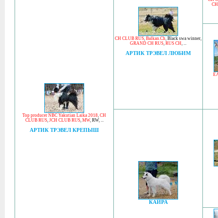
CH
CH CLUB RUS
,
Balkan.Ch
,
Black swa winner
,
GRAND CH RUS
,
RUS CH
, ...
АРТИК ТРЭВЕЛ ЛЮБИМ
E
Top producer NBC Yakutian Laika 2018
,
CH
CLUB RUS
,
JCH CLUB RUS
,
MW
,
RW
, ...
АРТИК ТРЭВЕЛ КРЕПЫШ
КАЙРА