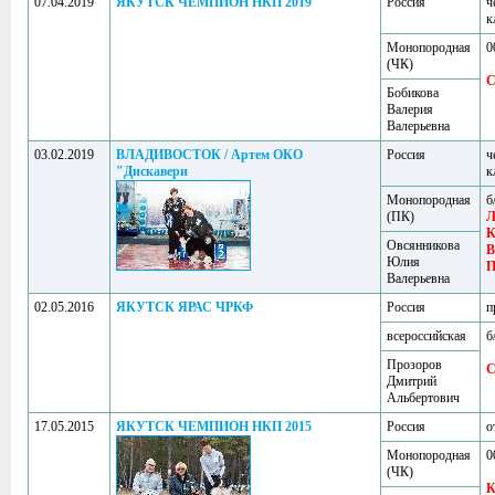
07.04.2019
ЯКУТСК ЧЕМПИОН НКП 2019
Россия
ч
к
Монопородная
0
(ЧК)
Бобикова
Валерия
Валерьевна
03.02.2019
ВЛАДИВОСТОК / Артем ОКО
Россия
ч
"Дискавери
к
Монопородная
б
(ПК)
Л
К
Овсянникова
B
Юлия
П
Валерьевна
02.05.2016
ЯКУТСК ЯРАС ЧРКФ
Россия
п
всероссийская
б
Прозоров
Дмитрий
Альбертович
17.05.2015
ЯКУТСК ЧЕМПИОН НКП 2015
Россия
о
Монопородная
0
(ЧК)