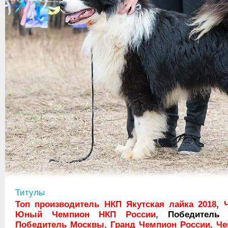
Титулы
Топ производитель НКП Якутская лайка 2018
,
Юный Чемпион НКП России
,
Победитель 
Победитель Москвы
,
Гранд Чемпион России
,
Че