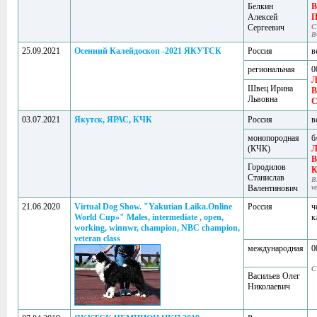
Белкин
B
Алексей
П
Сергеевич
C
B
25.09.2021
Осенний Калейдоскоп -2021 ЯКУТСК
Россия
в
региональная
0
Л
Швец Ирина
В
Львовна
03.07.2021
Якутск, ЯРАС, КЧК
Россия
в
монопородная
б
(КЧК)
Л
В
Городилов
Станислав
В
Валентинович
v
21.06.2020
Virtual Dog Show. "Yakutian Laika.Online
Россия
ч
World Cup»" Males, intermediate , open,
к
working, winnwr, champion, NBC champion,
veteran class
международная
0
C
Васильев Олег
Николаевич