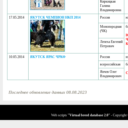
Киркицкая
Галина
Владимировна
17.05.2014
ЯКУТСК ЧЕМПИОН НКП 2014
Россия
ю
Монопородная
б
(ЧК)
Ч
Лепеха Евгений
К
Петрович
10.05.2014
ЯКУТСК ЯРАС ЧРКФ
Россия
ю
всероссийская
б
Янчев Олег
C
Владимирович
Последнее обновление данных 08.08.2023
Web scripts
''Virtual breed database
2.0
''
- Copyright