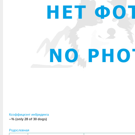
Коэффициэнт инбридинга
--% (only 28 of 30 dogs)
Родословная