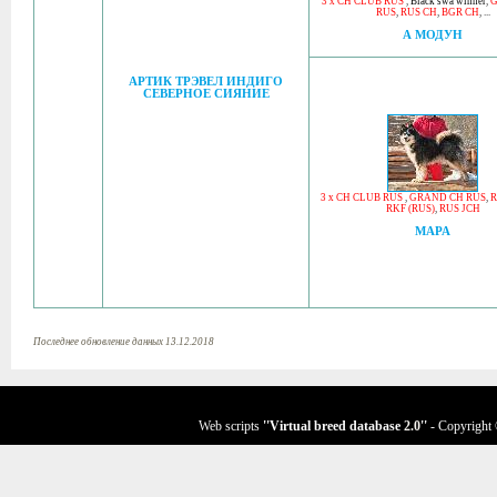
3 x CH CLUB RUS
,
Black swa winner
,
G
RUS
,
RUS CH
,
BGR CH
, ...
А МОДУН
АРТИК ТРЭВЕЛ ИНДИГО
СЕВЕРНОЕ СИЯНИЕ
3 x CH CLUB RUS
,
GRAND CH RUS
,
R
RKF (RUS)
,
RUS JCH
МАРА
Последнее обновление данных 13.12.2018
Web scripts
''Virtual breed database
2.0
''
- Copyright