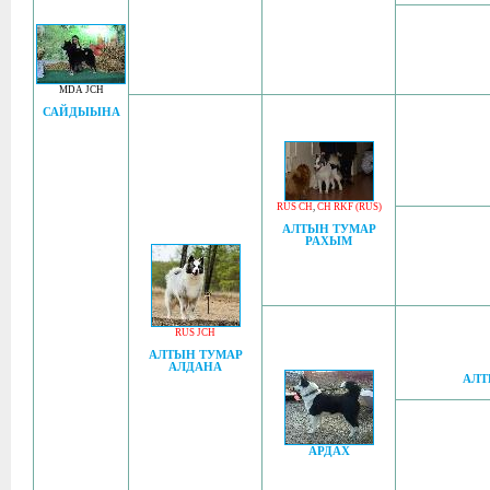
MDA JCH
САЙДЫЫНА
RUS CH
,
CH RKF (RUS)
АЛТЫН ТУМАР
РАХЫМ
RUS JCH
АЛТЫН ТУМАР
АЛДАНА
АЛТ
АРДАХ