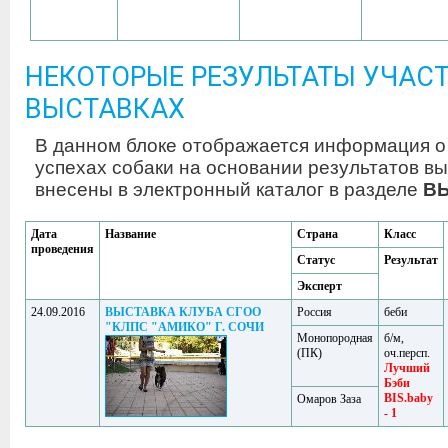
НЕКОТОРЫЕ РЕЗУЛЬТАТЫ УЧАСТ
ВЫСТАВКАХ
В данном блоке отображается информация о
успехах собаки на основании результатов вы
внесены в электронный каталог в разделе
В
Дата
Название
Страна
Класс
проведения
Статус
Результат
Эксперт
24.09.2016
ВЫСТАВКА КЛУБА СГОО
Россия
беби
"КЛПС "АМИКО" Г. СОЧИ
Монопородная
б/м,
(ПК)
оч.персп.
Лучший
Бэби
BIS.baby
Омаров Заза
- 1