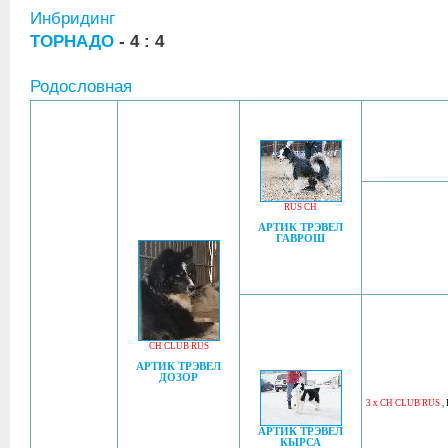
Инбридинг
ТОРНАДО
- 4 : 4
Родословная
RUS CH
АРТИК ТРЭВЕЛ
ГАВРОШ
CH CLUB RUS
АРТИК ТРЭВЕЛ
ДОЗОР
3 x CH CLUB RUS
,
АРТИК ТРЭВЕЛ
КЫРСА