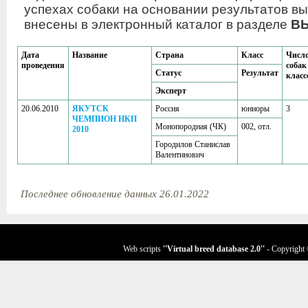
успехах собаки на основании результатов вы
внесены в электронный каталог в разделе
В
Дата
Название
Страна
Класс
Числ
проведения
собак
Статус
Результат
класс
Эксперт
20.06.2010
ЯКУТСК
Россия
юниоры
3
ЧЕМПИОН НКП
Монопородная (ЧК)
002, отл.
2010
Городилов Станислав
Валентинович
Последнее обновление данных 26.01.2022
Web scripts
''Virtual breed database
2.0
''
- Copyright