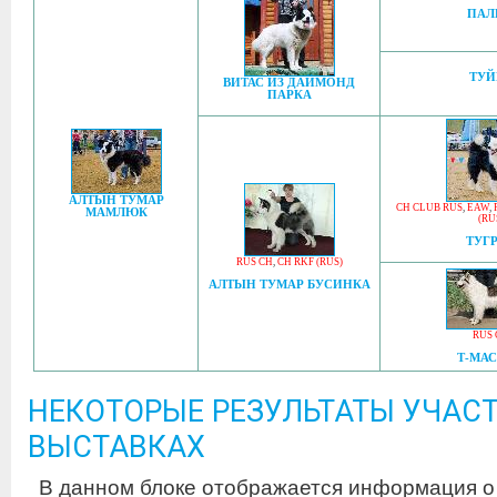
ПАЛ
ТУЙ
ВИТАС ИЗ ДАЙМОНД
ПАРКА
АЛТЫН ТУМАР
CH CLUB RUS
,
EAW
,
МАМЛЮК
(RU
ТУГ
RUS CH
,
CH RKF (RUS)
АЛТЫН ТУМАР БУСИНКА
RUS 
Т-МА
НЕКОТОРЫЕ РЕЗУЛЬТАТЫ УЧАСТ
ВЫСТАВКАХ
В данном блоке отображается информация о