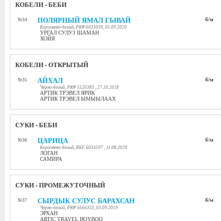
КОБЕЛИ - БЕБИ
ПОЛЯРНЫЙ ЯМАЛ ГЫВАЙ
б/м
№34
Коричнево-белый, РКФ 6033039, 05.09.2020
УРГАЛ СУЛУЗ ШАМАН
ХОЙЯ
КОБЕЛИ - ОТКРЫТЫЙ
АЙХАЛ
б/м
№35
Черно-белый, РКФ 5520383 , 27.10.2018
АРТИК ТРЭВЕЛ ЯРИК
АРТИК ТРЭВЕЛ ЫМЫЫЛААХ
СУКИ - БЕБИ
ЦАРИЦА
б/м
№36
Коричнево-белый, RKF 6034597 , 11.08.2020
ЛОГАН
САМИРА
СУКИ - ПРОМЕЖУТОЧНЫЙ
СЫРДЫК СУЛУС БАРАХСАН
б/м
№37
Черно-белый, РКФ 5666353, 03.09.2019
ЭРХАН
ARTIC TRAVEL BOYBOO