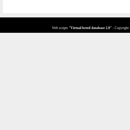
Web scripts
''Virtual breed database
2.0
''
- Copyright