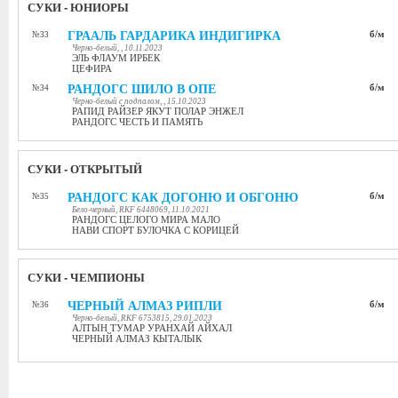
СУКИ - ЮНИОРЫ
ГРААЛЬ ГАРДАРИКА ИНДИГИРКА
б/м
№33
Черно-белый, , 10.11.2023
ЭЛЬ ФЛАУМ ИРБЕК
ЦЕФИРА
РАНДОГС ШИЛО В ОПЕ
б/м
№34
Черно-белый с подпалом, , 15.10.2023
РАПИД РАЙЗЕР ЯКУТ ПОЛАР ЭНЖЕЛ
РАНДОГС ЧЕСТЬ И ПАМЯТЬ
СУКИ - ОТКРЫТЫЙ
РАНДОГС КАК ДОГОНЮ И ОБГОНЮ
б/м
№35
Бело-черный, RKF 6448069, 11.10.2021
РАНДОГС ЦЕЛОГО МИРА МАЛО
НАВИ СПОРТ БУЛОЧКА С КОРИЦЕЙ
СУКИ - ЧЕМПИОНЫ
ЧЕРНЫЙ АЛМАЗ РИПЛИ
б/м
№36
Черно-белый, RKF 6753815, 29.01.2023
АЛТЫН ТУМАР УРАНХАЙ АЙХАЛ
ЧЕРНЫЙ АЛМАЗ КЫТАЛЫК