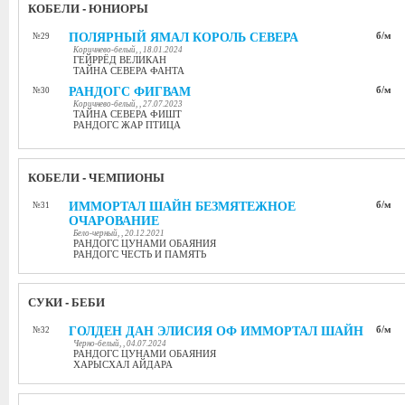
КОБЕЛИ - ЮНИОРЫ
ПОЛЯРНЫЙ ЯМАЛ КОРОЛЬ СЕВЕРА
б/м
№29
Коричнево-белый, , 18.01.2024
ГЕЙРРЁД ВЕЛИКАН
ТАЙНА СЕВЕРА ФАНТА
РАНДОГС ФИГВАМ
б/м
№30
Коричнево-белый, , 27.07.2023
ТАЙНА СЕВЕРА ФИШТ
РАНДОГС ЖАР ПТИЦА
КОБЕЛИ - ЧЕМПИОНЫ
ИММОРТАЛ ШАЙН БЕЗМЯТЕЖНОЕ
б/м
№31
ОЧАРОВАНИЕ
Бело-черный, , 20.12.2021
РАНДОГС ЦУНАМИ ОБАЯНИЯ
РАНДОГС ЧЕСТЬ И ПАМЯТЬ
СУКИ - БЕБИ
ГОЛДЕН ДАН ЭЛИСИЯ ОФ ИММОРТАЛ ШАЙН
б/м
№32
Черно-белый, , 04.07.2024
РАНДОГС ЦУНАМИ ОБАЯНИЯ
ХАРЫСХАЛ АЙДАРА