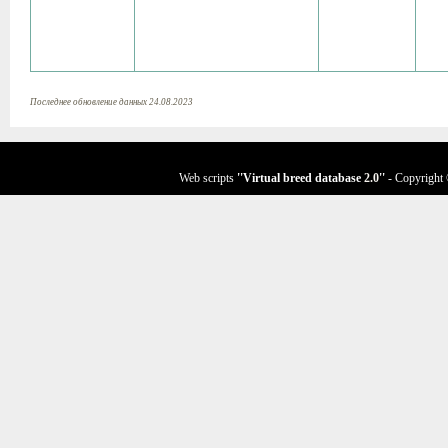
Последнее обновление данных 24.08.2023
Web scripts
''Virtual breed database
2.0
''
- Copyright