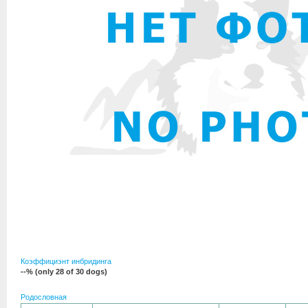
Коэффициэнт инбридинга
--% (only 28 of 30 dogs)
Родословная