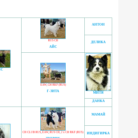
АНТОН
RUS CH
ДЕЛИКА
АЙС
ИС
EAW
,
CH RKF (RUS)
Г-ЗИТА
МИТЯ
ДАНКА
МАМАЙ
CH CLUB RUS
,
EAW
,
RUS CH
,
2 x CH RKF (RUS)
ИНДИГИРКА