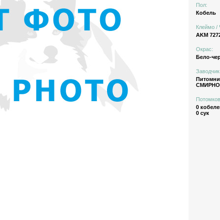
Пол:
Кобель
Клеймо / 
AKM 727
Окрас:
Бело-че
Заводчик
Питомн
СМИРНОВ
Потомков
0 кобеле
0 сук