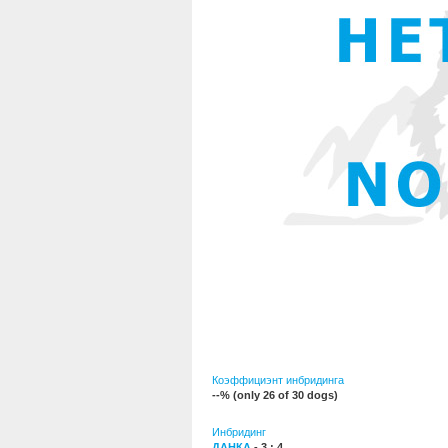
Коэффициэнт инбридинга
--% (only 26 of 30 dogs)
Инбридинг
ДАНКА
- 3 : 4