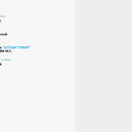
Чип:
2
рный
:
ик
"АЛТЫН ТУМАР"
А М.С.
 в базе:
й