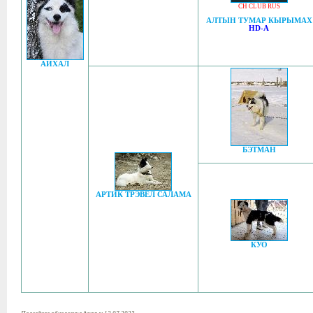
CH CLUB RUS
АЛТЫН ТУМАР КЫРЫМАХ
HD-A
АЙХАЛ
БЭТМАН
АРТИК ТРЭВЕЛ САЛАМА
КУО