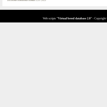
Последнее обновление данных 12.07.2023
Web scripts
''Virtual breed database
2.0
''
- Copyright