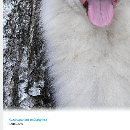
Коэффициэнт инбридинга
3.90625%