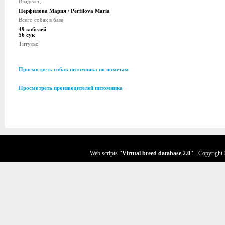
Владелец:
Перфилова Мария / Perfilova Maria
Всего собак в базе:
49 кобелей
56 сук
Титулы:
Просмотреть собак питомника по пометам
Просмотреть производителей питомника
Web scripts
''Virtual breed database
2.0
''
- Copyright