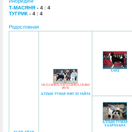
Инбридинг
Т-МАСЯНЯ
- 4 : 4
ТУГРИК
- 4 : 4
Родословная
ХАРД
CH CLUB RUS
,
JCH CLUB RUS
,
CH RKF
(RUS)
АЛТЫН ТУМАР ЮРГЭЛ УАЙТА
АЛТЫН ТУМАР
ХААРЧААНА