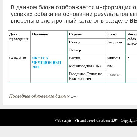
В данном блоке отображается информация о
успехах собаки на основании результатов вы
внесены в электронный каталог в разделе
В
Дата
Название
Страна
Класс
Числ
проведения
собак
Статус
Результат
класс
Эксперт
04.04.2018
ЯКУТСК
Россия
юниоры
2
ЧЕМПИОН НКП
Монопородная (ЧК)
б/м,
2018
Городилов Станислав
НЕЯВКА
Валентинович
Последнее обновление данных ..--
Web scripts
''Virtual breed database
2.0
''
- Copyright