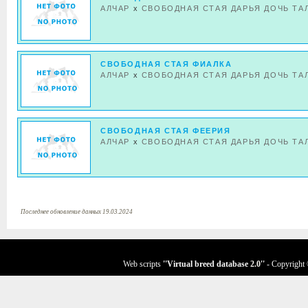
АЛЧАР
x
СВОБОДНАЯ СТАЯ ДАРЬЯ ДОЧЬ ТА
СВОБОДНАЯ СТАЯ ФИАЛКА
АЛЧАР
x
СВОБОДНАЯ СТАЯ ДАРЬЯ ДОЧЬ ТА
СВОБОДНАЯ СТАЯ ФЕЕРИЯ
АЛЧАР
x
СВОБОДНАЯ СТАЯ ДАРЬЯ ДОЧЬ ТА
Последнее обновление данных 19.03.2024
Web scripts
''Virtual breed database
2.0
''
- Copyright