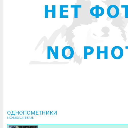
ОДНОПОМЕТНИКИ
8 СОБАК(А,И) В БАЗЕ