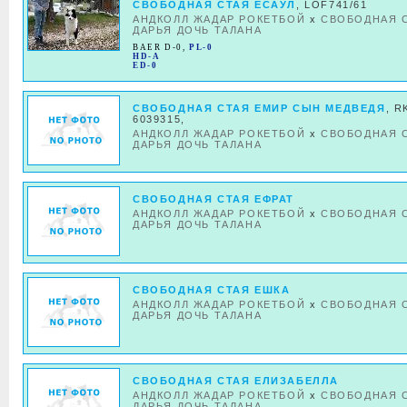
СВОБОДНАЯ СТАЯ ЕСАУЛ
, LOF741/61
АНДКОЛЛ ЖАДАР РОКЕТБОЙ
x
СВОБОДНАЯ 
ДАРЬЯ ДОЧЬ ТАЛАНА
BAER D-0
,
PL-0
HD-A
ED-0
СВОБОДНАЯ СТАЯ ЕМИР СЫН МЕДВЕДЯ
, R
6039315,
АНДКОЛЛ ЖАДАР РОКЕТБОЙ
x
СВОБОДНАЯ 
ДАРЬЯ ДОЧЬ ТАЛАНА
СВОБОДНАЯ СТАЯ ЕФРАТ
АНДКОЛЛ ЖАДАР РОКЕТБОЙ
x
СВОБОДНАЯ 
ДАРЬЯ ДОЧЬ ТАЛАНА
СВОБОДНАЯ СТАЯ ЕШКА
АНДКОЛЛ ЖАДАР РОКЕТБОЙ
x
СВОБОДНАЯ 
ДАРЬЯ ДОЧЬ ТАЛАНА
СВОБОДНАЯ СТАЯ ЕЛИЗАБЕЛЛА
АНДКОЛЛ ЖАДАР РОКЕТБОЙ
x
СВОБОДНАЯ 
ДАРЬЯ ДОЧЬ ТАЛАНА