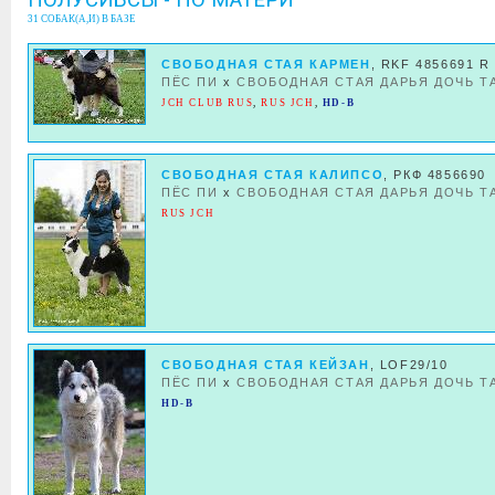
ПОЛУСИБСЫ - ПО МАТЕРИ
31 СОБАК(А,И) В БАЗЕ
СВОБОДНАЯ СТАЯ КАРМЕН
, RKF 4856691 R
ПЁС ПИ
x
СВОБОДНАЯ СТАЯ ДАРЬЯ ДОЧЬ Т
JCH CLUB RUS
,
RUS JCH
,
HD-B
СВОБОДНАЯ СТАЯ КАЛИПСО
, РКФ 4856690
ПЁС ПИ
x
СВОБОДНАЯ СТАЯ ДАРЬЯ ДОЧЬ Т
RUS JCH
СВОБОДНАЯ СТАЯ КЕЙЗАН
, LOF29/10
ПЁС ПИ
x
СВОБОДНАЯ СТАЯ ДАРЬЯ ДОЧЬ Т
HD-B