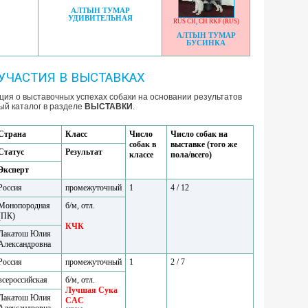
АЛТЫН ТУМАР
УДИВИТЕЛЬНАЯ
RUS CH
,
CH RKF (RUS)
АЛТЫН ТУМАР
БУСИНКА
УЧАСТИЯ В ВЫСТАВКАХ
ия о выставочных успехах собаки на основании результатов
ый каталог в разделе
ВЫСТАВКИ
.
Страна
Класс
Число
Число собак на
собак в
выставке (того же
Статус
Результат
классе
пола/всего)
Эксперт
Россия
промежуточный
1
4 / 12
Монопородная
б/м, отл.
(ПК)
КЧК
Лакатош Юлия
Александровна
Россия
промежуточный
1
2 / 7
всероссийская
б/м, отл.
Лучшая Сука
Лакатош Юлия
CAC