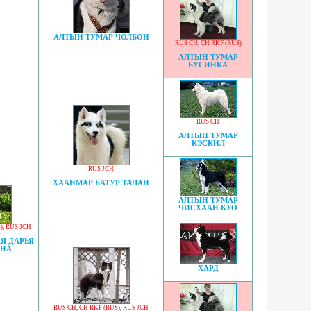
АЛТЫН ТУМАР ЧОЛБОН
RUS CH
,
CH RKF (RUS)
АЛТЫН ТУМАР
БУСИНКА
RUS CH
АЛТЫН ТУМАР
КЭСКИЛ
RUS JCH
ХААНМАР БАТУР ТАЛАН
АЛТЫН ТУМАР
ЧИСХААН КУО
)
,
RUS JCH
Я ДАРЬЯ
АНА
ХАРД
RUS CH
,
CH RKF (RUS)
,
RUS JCH