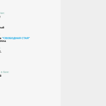
Чип:
2
рый
:
ик
"СВОБОДНАЯ СТАЯ"
shina
:
.
 в базе:
й