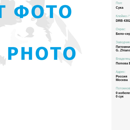
Пол:
Сука
Клеймо / 
DRB 430
Окрас:
Бело-се
Заводчик
Питомн
G. Zhian
Владелец
Попова Е
Адрес:
Россия
Москва
Потомков
0 кобеле
0 сук