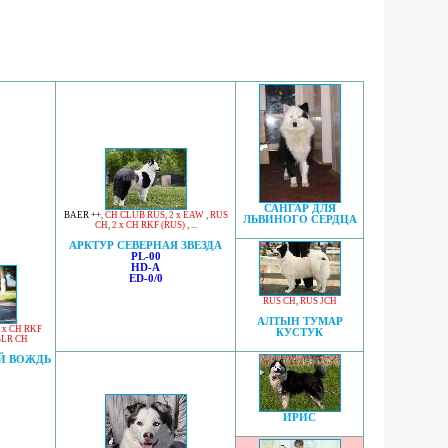
САНГАР ДЛЯ
BAER ++
,
CH CLUB RUS
,
2 x EAW
,
RUS
ЛЬВИНОГО СЕРДЦА
CH
,
2 x CH RKF (RUS)
, ...
АРКТУР СЕВЕРНАЯ ЗВЕЗДА
PL-00
HD-A
ED-0/0
RUS CH
,
RUS JCH
АЛТЫН ТУМАР
 x CH RKF
КУСТУК
BLR CH
Й ВОЖДЬ
ИРИС