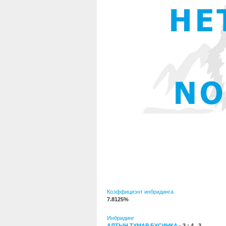
Коэффициэнт инбридинга
7.8125%
Инбридинг
АЛТЫН ТУМАР БУСИНКА
- 3 : 4 , 3