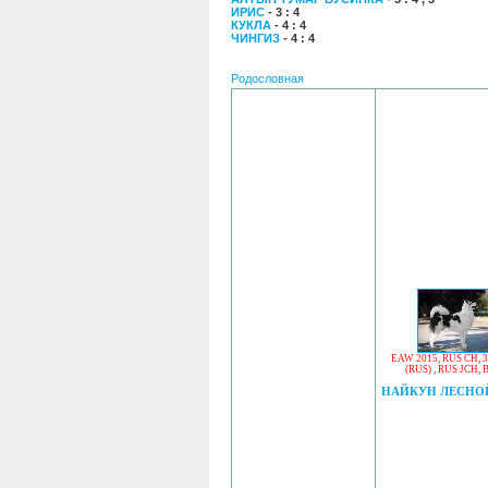
ИРИС
- 3 : 4
КУКЛА
- 4 : 4
ЧИНГИЗ
- 4 : 4
Родословная
EAW 2015
,
RUS CH
,
3
(RUS)
,
RUS JCH
,
НАЙКУН ЛЕСНО