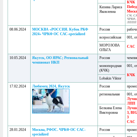
КЧК
Побед
Кизина Лариса
Моск
Яковлевна
CW, CA
ЧРКФ, 
ЛППП 
08.06.2024
МОСКВА «РОССИЯ. Кубок РКФ
Россия
рабоч
2024» ЧРКФ ОС САС-specialized
всероссийская
001, о
МОРОЗОВА
CAC
ОЛЬГА
10.05.2024
Якутск, ОО ЯРАС; Региональный
Россия
чемпи
чемпионат НКП
монопородная
001, о
(КЧК)
КЧК
Lobakin Viktor
17.02.2024
Любимец 2024, Якутск
Россия
проме
региональная
001, о
Лучша
ЛПП
Белкина Елена
Лучша
Викторовна
3, BIG
3
CAC
28.01.2024
Москва, РФОС. ЧРКФ ОС САС-
Россия
проме
specialized