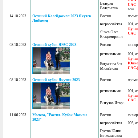
ЛПП
Валерия
CAC
Валерьевна
КЧК
14.10.2023
Осенний Калейдоскоп 2023 Якутск
Россия
проме
Любимец
всероссийская
001, о
Лучш
Янчев Олег
CAC
Владимирович
08.10.2023
Осенний кубок ЯРАС 2023
Россия
юнио
региональная
001, о
Лучш
Юнио
Богданова Зоя
CAC.
Михайлова
08.10.2023
Осенний кубок Якутии 2023
Россия
проме
региональная
001, о
Лучш
CAC
Выгузов Игорь
11.06.2023
Москва, "Россия. Кубок Москвы
Россия
юнио
2023"
всероссийская
003, о
Гусева Юлия
Вячеславовна