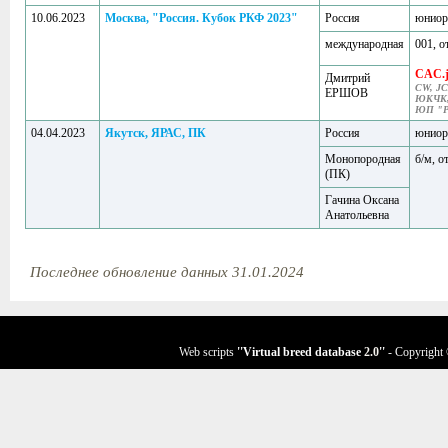
10.06.2023
Москва, "Россия. Кубок РКФ 2023"
Россия
юнио
международная
001, о
CAC.
Дмитрий
CW, JC
ЕРШОВ
ЮКЧК
ЮП "Р
04.04.2023
Якутск, ЯРАС, ПК
Россия
юнио
Монопородная
б/м, о
(ПК)
Гачина Оксана
Анатольевна
Последнее обновление данных 31.01.2024
Web scripts
''Virtual breed database
2.0
''
- Copyright