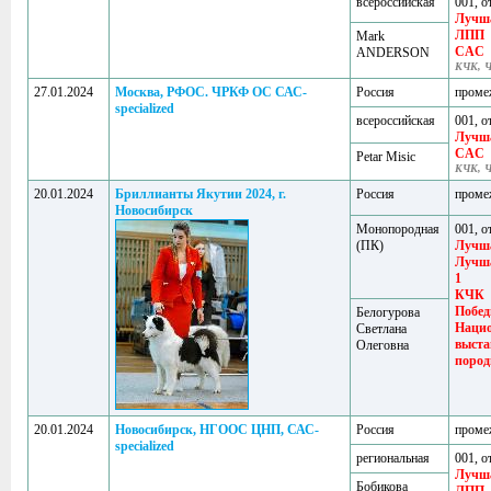
всероссийская
001, о
Лучша
ЛПП
Mark
CAC
ANDERSON
КЧК, 
27.01.2024
Москва, РФОС. ЧРКФ ОС САС-
Россия
проме
specialized
всероссийская
001, о
Лучш
CAC
Petar Misic
КЧК, 
20.01.2024
Бриллианты Якутии 2024, г.
Россия
проме
Новосибирск
Монопородная
001, о
(ПК)
Лучш
Лучша
1
КЧК
Побед
Белогурова
Наци
Светлана
выста
Олеговна
пород
20.01.2024
Новосибирск, НГООС ЦНП, САС-
Россия
проме
specialized
региональная
001, о
Лучша
Бобикова