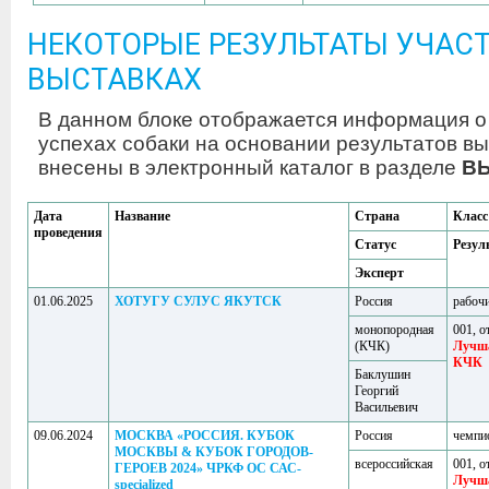
НЕКОТОРЫЕ РЕЗУЛЬТАТЫ УЧАСТ
ВЫСТАВКАХ
В данном блоке отображается информация о
успехах собаки на основании результатов вы
внесены в электронный каталог в разделе
В
Дата
Название
Страна
Класс
проведения
Статус
Резул
Эксперт
01.06.2025
ХОТУГУ СУЛУС ЯКУТСК
Россия
рабоч
монопородная
001, о
(КЧК)
Лучш
КЧК
Баклушин
Георгий
Васильевич
09.06.2024
МОСКВА «РОССИЯ. КУБОК
Россия
чемпи
МОСКВЫ & КУБОК ГОРОДОВ-
всероссийская
001, о
ГЕРОЕВ 2024» ЧРКФ ОС САС-
Лучш
specialized