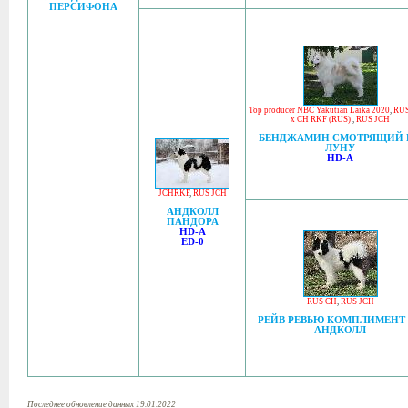
ПЕРСИФОНА
Top producer NBC Yakutian Laika 2020
,
RU
x CH RKF (RUS)
,
RUS JCH
БЕНДЖАМИН СМОТРЯЩИЙ 
ЛУНУ
HD-A
JCHRKF
,
RUS JCH
АНДКОЛЛ
ПАНДОРА
HD-A
ED-0
RUS CH
,
RUS JCH
РЕЙВ РЕВЬЮ КОМПЛИМЕНТ
АНДКОЛЛ
Последнее обновление данных 19.01.2022