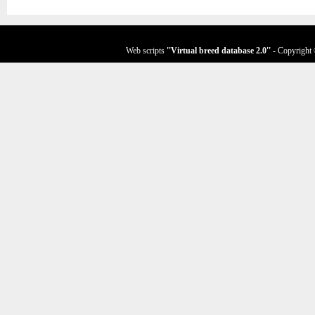
Web scripts
''Virtual breed database
2.0
''
- Copyright