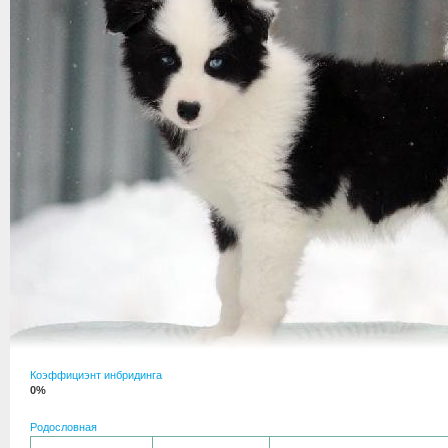
Коэффициэнт инбридинга
0%
Родословная