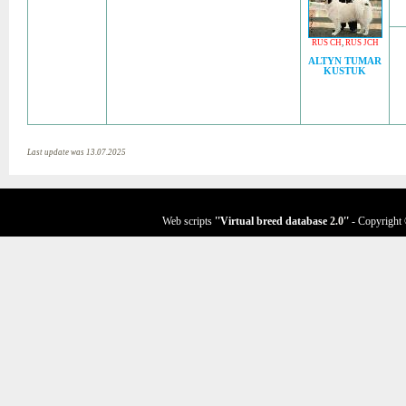
RUS CH
,
RUS JCH
ALTYN TUMAR
KUSTUK
Last update was 13.07.2025
Web scripts
''Virtual breed database
2.0
''
- Copyright