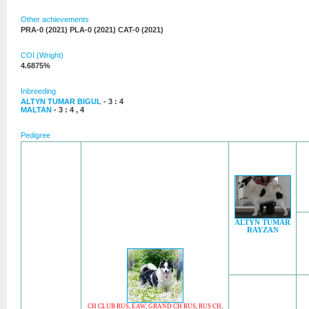
Other achievements
PRA-0 (2021) PLA-0 (2021) CAT-0 (2021)
COI (Wright)
4.6875%
Inbreeding
ALTYN TUMAR BIGUL
- 3 : 4
MALTAN
- 3 : 4 , 4
Pedigree
ALTYN TUMAR
RAYZAN
CH CLUB RUS
,
EAW
,
GRAND CH RUS
,
RUS CH
,