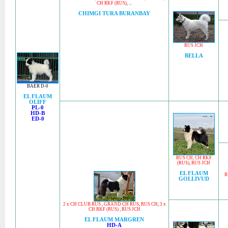
CH RKF (RUS)
, ...
CHIMGI TURA BURANBAY
RUS JCH
BELLA
BAER D-0
EL FLAUM
OLIFF
PL-0
HD-B
ED-0
RUS CH
,
CH RKF
(RUS)
,
RUS JCH
EL FLAUM
R
GOLLIVUD
2 x CH CLUB RUS
,
GRAND CH RUS
,
RUS CH
,
3 x
CH RKF (RUS)
,
RUS JCH
EL FLAUM MARGREN
HD-A