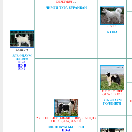
CH RKF (RUS)
, ...
ЧИМГИ ТУРА БУРАНБАЙ
RUS JCH
БЭЛЛА
BAER D-0
ЭЛЬ ФЛАУМ
ОЛИФФ
PL-0
HD-B
ED-0
RUS CH
,
CH RKF
(RUS)
,
RUS JCH
ЭЛЬ ФЛАУМ
R
ГОЛЛИВУД
2 x CH CLUB RUS
,
GRAND CH RUS
,
RUS CH
,
3 x
CH RKF (RUS)
,
RUS JCH
ЭЛЬ ФЛАУМ МАРГРЕН
HD-A