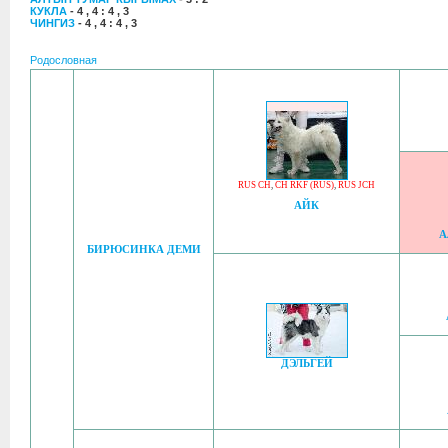
КУКЛА
- 4 , 4 : 4 , 3
ЧИНГИЗ
- 4 , 4 : 4 , 3
Родословная
RUS CH
,
CH RKF (RUS)
,
RUS JCH
АЙК
А
БИРЮСИНКА ДЕМИ
ДЭЛЬГЕЙ