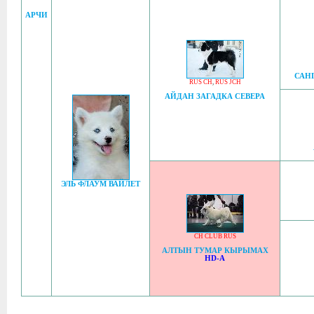
АРЧИ
САН
RUS CH
,
RUS JCH
АЙДАН ЗАГАДКА СЕВЕРА
ЭЛЬ ФЛАУМ ВАЙЛЕТ
CH CLUB RUS
АЛТЫН ТУМАР КЫРЫМАХ
HD-A