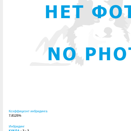
Коэффициэнт инбридинга
7.8125%
Инбридинг
КУКЛА
- 3 : 3