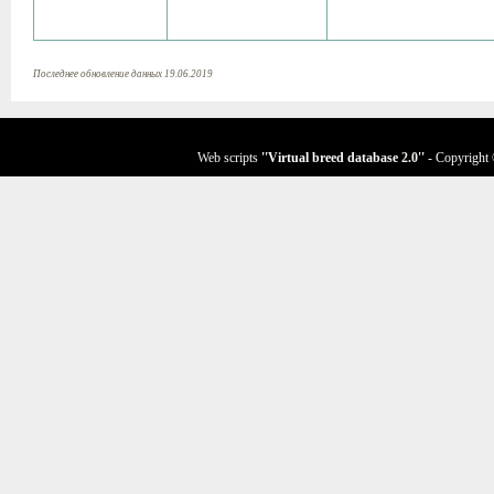
Последнее обновление данных 19.06.2019
Web scripts
''Virtual breed database
2.0
''
- Copyright