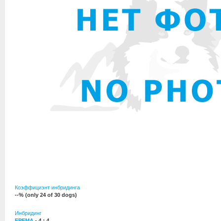
Коэффициэнт инбридинга
--% (only 24 of 30 dogs)
Инбридинг
ЕРЕМА
- 4 : 4