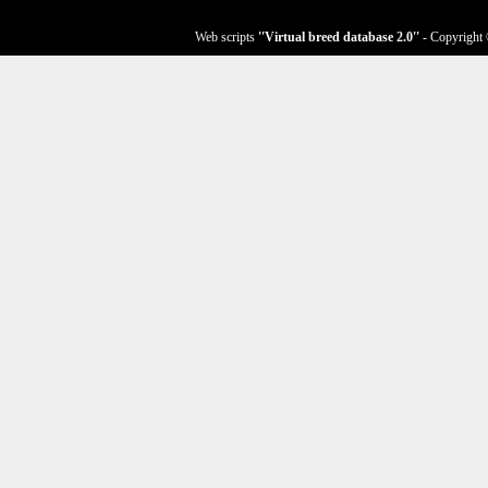
Web scripts
''Virtual breed database
2.0
''
- Copyright