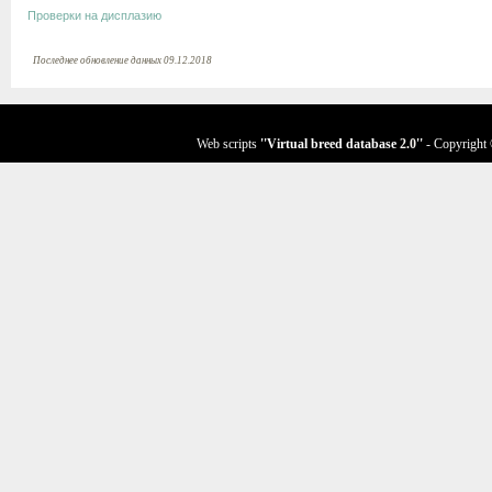
Проверки на дисплазию
Последнее обновление данных 09.12.2018
Web scripts
''Virtual breed database
2.0
''
- Copyright