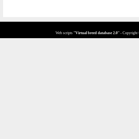
Web scripts
''Virtual breed database
2.0
''
- Copyright