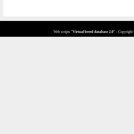
Web scripts
''Virtual breed database
2.0
''
- Copyright