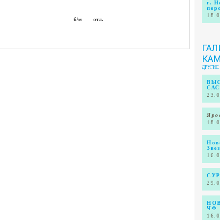
г. 
пор
18.
б/м
отл.
ГАЛ
КА
ДРУГИЕ
ВЫС
САС
23.
Яро
18.
Нов
Зве
16.
СУР
29.
НОВ
ЧФ
16.