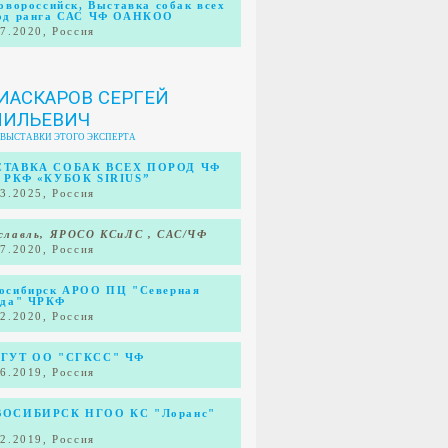
Новороссийск, Выставка собак всех
од ранга САС ЧФ ОАНКОО
07.2020, Россия
ИАСКАРОВ СЕРГЕЙ
МИЛЬЕВИЧ
 ВЫСТАВКИ ЭТОГО ЭКСПЕРТА
ТАВКА СОБАК ВСЕХ ПОРОД ЧФ
 РКФ «КУБОК SIRIUS”
03.2025, Россия
славль, ЯРОСО КСиЛС , САС/ЧФ
07.2020, Россия
осибирск АРОО ПЦ "Северная
зда" ЧРКФ
02.2020, Россия
ГУТ ОО "СГКСС" ЧФ
06.2019, Россия
ОСИБИРСК НГОО КС "Лоранс"
02.2019, Россия