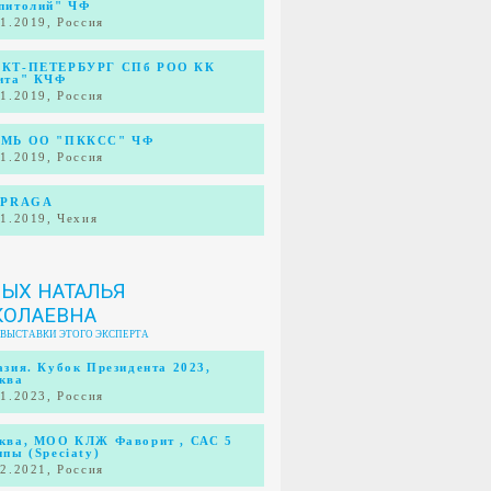
питолий" ЧФ
11.2019, Россия
КТ-ПЕТЕРБУРГ СПб РОО КК
ита" КЧФ
11.2019, Россия
МЬ ОО "ПККСС" ЧФ
11.2019, Россия
 PRAGA
11.2019, Чехия
ЫХ НАТАЛЬЯ
КОЛАЕВНА
 ВЫСТАВКИ ЭТОГО ЭКСПЕРТА
азия. Кубок Президента 2023,
ква
11.2023, Россия
ква, МОО КЛЖ Фаворит , САС 5
ппы (Speciaty)
12.2021, Россия