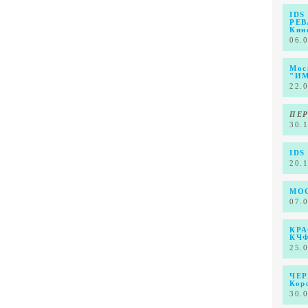
IDS
РЕВ
Кин
06.
Мос
"И
22.
ПЕР
30.
IDS
20.
МОС
07.
КРА
КЧ
25.
ЧЕР
Кор
30.