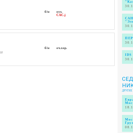
"Ка
30.
б/м
отл.
CAC.j
САН
"Эл
30.
ПЕР
30.
б/м
оч.хор.
018
IDS
30.
СЕД
НИ
ДРУГИЕ
Евр
Мос
18.
Мос
Гру
08.