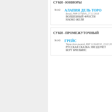
СУКИ - ЮНИОРЫ
АЛАПИЯ ДЕЛЬ ТОРО
№142
Белый, РКФ 5379949,, 27.12.2018
ВОЛШЕБНЫЙ ФРОСТИ
НАОКО ЖЕЛИ
СУКИ - ПРОМЕЖУТОЧНЫЙ
ГРЕЙС
№143
Черно-бело-рыжий, RKF 5136483 R , 23.02.2
РУССКАЯ СКАЗКА ЗВЕЗДОЧЕТ
БЕРТ БРИЛЬЯНС