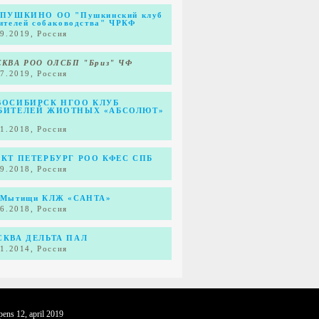
ПУШКИНО ОО "Пушкинский клуб
ителей собаководства" ЧРКФ
09.2019, Россия
КВА РОО ОЛСБП "Бриз" ЧФ
07.2019, Россия
ВОСИБИРСК НГОО КЛУБ
БИТЕЛЕЙ ЖИОТНЫХ «АБСОЛЮТ»
11.2018, Россия
КТ ПЕТЕРБУРГ РОО КФЕС СПБ
09.2018, Россия
Мытищи КЛЖ «САНТА»
06.2018, Россия
КВА ДЕЛЬТА ПАЛ
11.2014, Россия
opens 12, april 2019