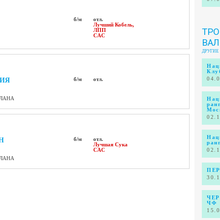
б/м
отл.
Лучший Кобель,
ТР
ЛПП
CAC
ВАЛ
ДРУГИЕ
Нац
Клу
04.
РИЯ
б/м
отл.
АЛАНА
Нац
ран
Мос
02.
Нац
Н
б/м
отл.
ран
Лучшая Сука
CAC
02.
АЛАНА
ПЕР
30.
ЧЕР
ЧФ
15.