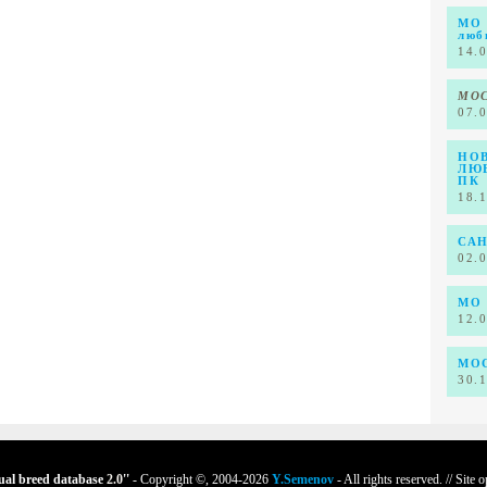
МО 
люб
14.
МОС
07.
НО
ЛЮ
ПК
18.
САН
02.
МО 
12.
МОС
30.
tual breed database
2.0
''
- Copyright ©, 2004-2026
Y.Semenov
- All rights reserved. // Site 