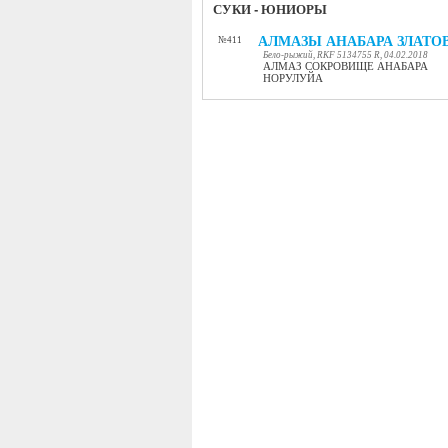
СУКИ - ЮНИОРЫ
АЛМАЗЫ АНАБАРА ЗЛАТО
№411
Бело-рыжий, RKF 5134755 R, 04.02.2018
АЛМАЗ СОКРОВИЩЕ АНАБАРА
НОРУЛУЙА