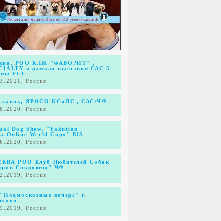
ква, РОО КЛЖ "ФАВОРИТ" ,
CIALTY в рамках выставки САС 5
ппы FCI
03.2021, Россия
славль, ЯРОСО КСиЛС , САС/ЧФ
08.2020, Россия
tual Dog Show. "Yakutian
ka.Online World Cup»" BIS
06.2020, Россия
КВА РОО Клуб Любителей Собак
тров Сокровищ" ЧФ
12.2019, Россия
 "Подмосковные вечера" г.
пухов
09.2019, Россия