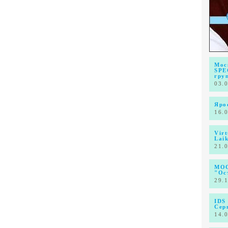
Мос
SPE
гру
03.
Яро
16.
Vir
Lai
21.
МОС
"Ос
29.
IDS
Сер
14.