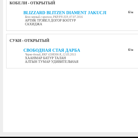
КОБЕЛИ - ОТКРЫТЫЙ
BLIZZARD BLITZEN DIAMENT JAKUCJI
б/м
Бело-черный с крапом, PKP.PN-359, 07.07.2016
АРТИК ТРЭВЕЛ ДОГОР БООТУР
САХИДЖА
СУКИ - ОТКРЫТЫЙ
СВОБОДНАЯ СТАЯ ДАРБА
б/м
Черно-белый, RKF 4208306 R, 12.03.2015
ХААНМАР БАТУР ТАЛАН
АЛТЫН ТУМАР УДИВИТЕЛЬНАЯ