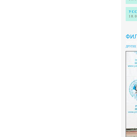
УС
18.
ФИЛ
ЭКСП
ДРУГИЕ