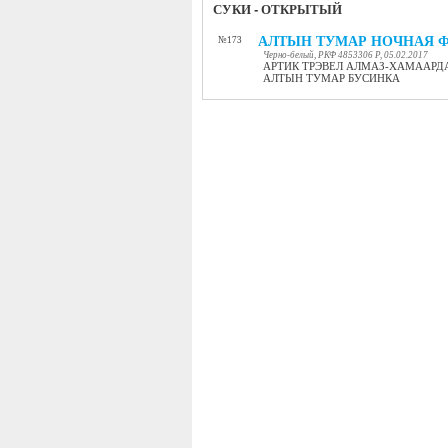
СУКИ - ОТКРЫТЫЙ
АЛТЫН ТУМАР НОЧНАЯ 
№173
Черно-белый, РКФ 4853306 Р, 05.02.2017
АРТИК ТРЭВЕЛ АЛМАЗ-ХАМААРД
АЛТЫН ТУМАР БУСИНКА