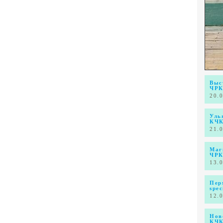
Выс
ЧР
20.
Уль
КЧ
21.
Маг
ЧРКФ
13.
Пер
spec
12.
Нов
КЧК