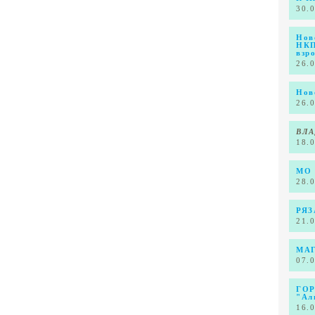
30.
Нов
НКП
взр
26.
Нов
26.
ВЛА
18.
МО 
28.
РЯЗ
21.
МА
07.
ГОР
"Ал
16.