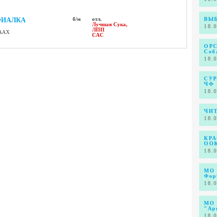
ФИАЛКА
б/м
отл.
ВЫБ
Лучшая Сука,
18.
ЛПП
ААХ
CAC
ОРС
Соб
18.
СУР
ЧФ
18.
ЧИТ
18.
КРА
ООК
18.
МО 
Фор
18.
МО
"Ар
18.