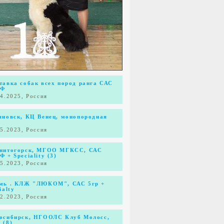
тавка собак всех пород ранга САС
КФ
04.2025, Россия
яновск, КЦ Венец, монопородная
К
05.2023, Россия
нитогорск, МГОО МГКСС, САС
 + Speciality (3)
05.2023, Россия
мь . КЛЖ "ЛЮКОМ", САС 5гр +
ialty
02.2023, Россия
осибирск, НГООЛС Клуб Молосс,
 (8)