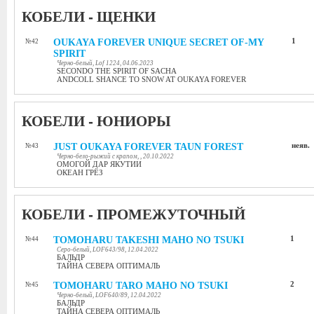
КОБЕЛИ - ЩЕНКИ
OUKAYA FOREVER UNIQUE SECRET OF-MY
1
№42
SPIRIT
Черно-белый, Lof 1224, 04.06.2023
SECONDO THE SPIRIT OF SACHA
ANDСOLL SHANCE TO SNOW AT OUKAYA FOREVER
КОБЕЛИ - ЮНИОРЫ
JUST OUKAYA FOREVER TAUN FOREST
неяв.
№43
Черно-бело-рыжий с крапом, , 20.10.2022
ОМОГОЙ ДАР ЯКУТИИ
ОКЕАН ГРЁЗ
КОБЕЛИ - ПРОМЕЖУТОЧНЫЙ
TOMOHARU TAKESHI MAHO NO TSUKI
1
№44
Серо-белый, LOF643/98, 12.04.2022
БАЛЬДР
ТАЙНА СЕВЕРА ОПТИМАЛЬ
TOMOHARU TARO MAHO NO TSUKI
2
№45
Черно-белый, LOF640/89, 12.04.2022
БАЛЬДР
ТАЙНА СЕВЕРА ОПТИМАЛЬ