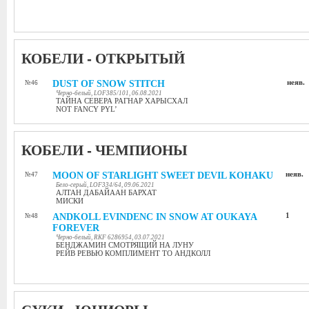
КОБЕЛИ - ОТКРЫТЫЙ
DUST OF SNOW STITCH
неяв.
№46
Черно-белый, LOF385/101, 06.08.2021
ТАЙНА СЕВЕРА РАГНАР ХАРЫСХАЛ
NOT FANCY PYL’
КОБЕЛИ - ЧЕМПИОНЫ
MOON OF STARLIGHT SWEET DEVIL KOHAKU
неяв.
№47
Бело-серый, LOF334/64, 09.06.2021
АЛТАН ДАБАЙААН БАРХАТ
МИСКИ
ANDKOLL EVINDENC IN SNOW AT OUKAYA
1
№48
FOREVER
Черно-белый, RKF 6286954, 03.07.2021
БЕНДЖАМИН СМОТРЯЩИЙ НА ЛУНУ
РЕЙВ РЕВЬЮ КОМПЛИМЕНТ ТО АНДКОЛЛ