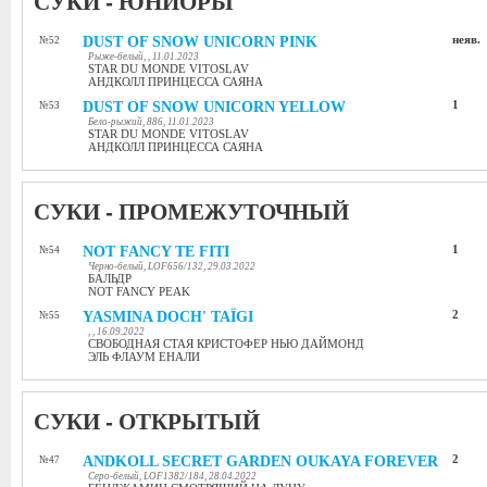
СУКИ - ЮНИОРЫ
DUST OF SNOW UNICORN PINK
неяв.
№52
Рыже-белый, , 11.01.2023
STAR DU MONDE VITOSLAV
АНДКОЛЛ ПРИНЦЕССА САЯНА
DUST OF SNOW UNICORN YELLOW
1
№53
Бело-рыжий, 886, 11.01.2023
STAR DU MONDE VITOSLAV
АНДКОЛЛ ПРИНЦЕССА САЯНА
СУКИ - ПРОМЕЖУТОЧНЫЙ
NOT FANCY TE FITI
1
№54
Черно-белый, LOF656/132, 29.03.2022
БАЛЬДР
NOT FANCY PEAK
YASMINA DOCH' TAÏGI
2
№55
, , 16.09.2022
СВОБОДНАЯ СТАЯ КРИСТОФЕР НЬЮ ДАЙМОНД
ЭЛЬ ФЛАУМ ЕНАЛИ
СУКИ - ОТКРЫТЫЙ
ANDKOLL SECRET GARDEN OUKAYA FOREVER
2
№47
Серо-белый, LOF1382/184, 28.04.2022