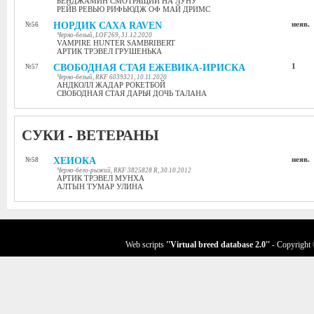
БЕНДЖАМИН СМОТРЯЩИЙ НА ЛУНУ
РЕЙВ РЕВЬЮ РИФЬЮДЖ ОФ МАЙ ДРИМС
НОРДИК САХА RAVEN
неяв.
№56
Черно-белый, LOF269, 31.12.2020
VAMPIRE HUNTER SAMBRIBERT
АРТИК ТРЭВЕЛ ГРУШЕНЬКА
СВОБОДНАЯ СТАЯ ЕЖЕВИКА-ИРИСКА
1
№57
Черно-белый, RKF 6039321, 10.11.2020
АНДКОЛЛ ЖАДАР РОКЕТБОЙ
СВОБОДНАЯ СТАЯ ДАРЬЯ ДОЧЬ ТАЛАНА
СУКИ - ВЕТЕРАНЫ
ХЕИОКА
неяв.
№58
Черно-бело-рыжий, RKF 3825828 R, 30.10.2012
АРТИК ТРЭВЕЛ МУНХА
АЛТЫН ТУМАР УЛИНА
Web scripts
''Virtual breed database
2.0
''
- Copyright