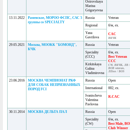
Ostrovskaya
Marina
Grigoryevna
13.11.2022
Раменское, МОРОО ФСПС, САС 5
Russia
Veteran
группы со SPECIALTY
Regional
б/м, ex.
Yana
CAC
Gavrilova
ВКЧК
29.05.2021
Москва, МООКК "БОМОНД",
Russia
Veteran
КЧК
Speciality
б/м, ex.
(ССС)
Best Veteran
CCC
Kirkitskaya
CW, ВКЧК, ЛВ /
Galina
BOB veteran,
ЛПпп / BOS
Vladimirovna
23.06.2016
МОСКВА ЧЕМПИОНАТ РКФ
Russia
Open
ДЛЯ СОБАК НЕПРИЗНАННЫХ
International
002, ex.
ПОРОД FCI
Ivanischeva
R.CAC
Valentina
Pavlovna
30.11.2014
МОСКВА ДЕЛЬТА ПАЛ
Russia
Open
Speciality
б/м, ex.
(CW)
Best Male, B
Club Winner