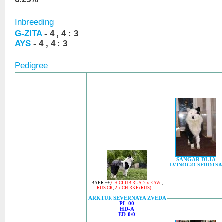
Inbreeding
G-ZITA
- 4 , 4 : 3
AYS
- 4 , 4 : 3
Pedigree
SANGAR DLJA
LVINOGO SERDTSA
BAER ++
,
CH CLUB RUS
,
2 x EAW
,
RUS CH
,
2 x CH RKF (RUS)
, ...
ARKTUR SEVERNAYA ZVEDA
PL-00
HD-A
ED-0/0