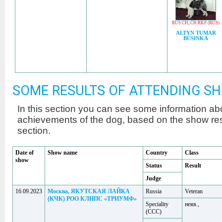
RUS CH
,
CH RKF (RUS)
ALTYN TUMAR
BUSINKA
SOME RESULTS OF ATTENDING S
In this section you can see some information a
achievements of the dog, based on the show r
section.
Date of
Show name
Country
Class
show
Status
Result
Judge
16.09.2023
Москва, ЯКУТСКАЯ ЛАЙКА
Russia
Veteran
(КЧК) РОО КЛНПС «ТРИУМФ»
Speciality
неяв.,
(ССС)