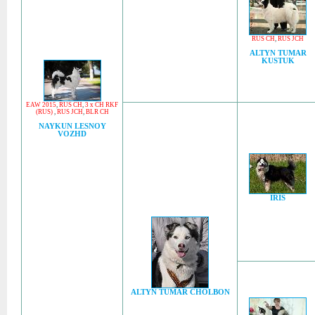
RUS CH
,
RUS JCH
ALTYN TUMAR
KUSTUK
EAW 2015
,
RUS CH
,
3 x CH RKF
(RUS)
,
RUS JCH
,
BLR CH
NAYKUN LESNOY
VOZHD
IRIS
ALTYN TUMAR CHOLBON