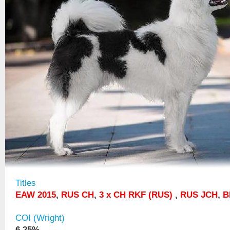
Titles
EAW 2015
,
RUS CH
,
3 x CH RKF (RUS)
,
RUS JCH
,
B
COI (Wright)
6.25%