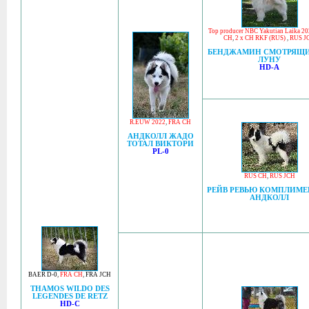
Top producer NBC Yakutian Laika 2
CH
,
2 x CH RKF (RUS)
,
RUS J
БЕНДЖАМИН СМОТРЯЩИ
ЛУНУ
HD-A
R.EUW 2022
,
FRA CH
АНДКОЛЛ ЖАДО
ТОТАЛ ВИКТОРИ
PL-0
RUS CH
,
RUS JCH
РЕЙВ РЕВЬЮ КОМПЛИМЕ
АНДКОЛЛ
BAER D-0
,
FRA CH
,
FRA JCH
THAMOS WILDO DES
LEGENDES DE RETZ
HD-C