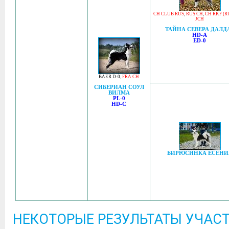
CH CLUB RUS
,
RUS CH
,
CH RKF (R
JCH
ТАЙНА СЕВЕРА ДАЛД
HD-A
ED-0
BAER D-0
,
FRA CH
СИБЕРИАН СОУЛ
ВИЛМА
PL-0
HD-C
БИРЮСИНКА ЕСЕНИ
НЕКОТОРЫЕ РЕЗУЛЬТАТЫ УЧАСТ