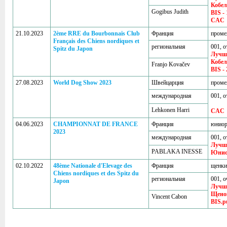
Кобе
Gogibus Judith
BIS - 
CAC
21.10.2023
2ème RRE du Bourbonnais Club
Франция
проме
Français des Chiens nordiques et
региональная
001, о
Spitz du Japon
Лучш
Кобе
Franjo Kovačev
BIS - 
27.08.2023
World Dog Show 2023
Швейцарция
проме
международная
001, о
Lehkonen Harri
CAC
04.06.2023
CHAMPIONNAT DE FRANCE
Франция
юнио
2023
международная
001, о
Лучш
PABLAKA INESSE
Юни
02.10.2022
48ème Nationale d'Elevage des
Франция
щенки
Chiens nordiques et des Spitz du
региональная
001, о
Japon
Лучш
Щено
Vincent Cabon
BIS.p