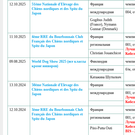
12.10.2025
51ème Nationale d'Elevage des
Франция
чемпи
Chiens nordiques et des Spitz du
международная
004, о
Japon
Gogibus Judith
(France), Nymann
Gunnar (Denmark)
11.10.2025
4ème RRE du Bourbonnais Club
Франция
чемпи
Français des Chiens nordiques et
региональная
001, о
Spitz du Japon
Лучш
Christian Jouanchicot
Кобел
09.08.2025
World Dog Show 2025 (все классы
Финляндия
чемпи
кроме юниоров)
международная
б/м, о
Катажина Шуткевич
13.10.2024
50ème Nationale d'Elevage des
Франция
чемпи
Chiens nordiques et des Spitz du
международная
001, о
Japon
Лучш
Кобел
12.10.2024
3ème RRE du Bourbonnais Club
Франция
чемпи
Français des Chiens nordiques et
региональная
001, о
Spitz du Japon
Лучш
Кобе
Piisi-Putta Outi
BIS - 