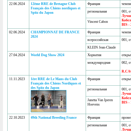
22.06.2024
12ème RRE de Bretagne Club
Франция
чемпи
Français des Chiens nordiques et
региональная
001, о
Spitz du Japon
Лучш
Кобе
Vincent Cabon
BIS - 
02.06.2024
CHAMPIONNAT DE FRANCE
Франция
чемпи
2024
всероссийская
001, о
KLEIN Jean-Claude
27.04.2024
World Dog Show 2024
Хорватия
откры
международная
002, о
R.CA
11.11.2023
1ère RRE de Le Mans du Club
Франция
откры
Français des Chiens Nordiques et
des Spitz du Japon
региональная
001, о
Лучш
Кобе
Janetta Van Iperen
BIS - 
Hoevens
22.10.2023
49th National Breeding France
Франция
проме
региональная
001, о
Лучш