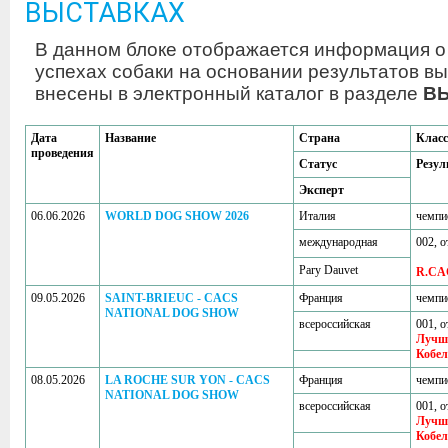
ВЫСТАВКАХ
В данном блоке отображается информация о
успехах собаки на основании результатов вы
внесены в электронный каталог в разделе
В
Дата
Название
Страна
Класс
проведения
Статус
Резул
Эксперт
06.06.2026
WORLD DOG SHOW 2026
Италия
чемпи
международная
002, о
Pary Dauvet
R.CA
09.05.2026
SAINT-BRIEUC - CACS
Франция
чемпи
NATIONAL DOG SHOW
всероссийская
001, о
Лучш
Кобе
08.05.2026
LA ROCHE SUR YON - CACS
Франция
чемпи
NATIONAL DOG SHOW
всероссийская
001, о
Лучш
Кобе