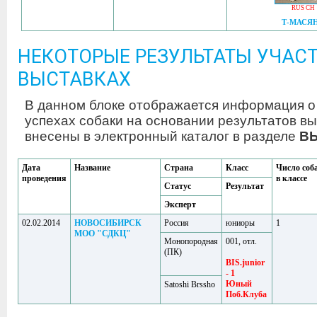
RUS CH
Т-МАСЯ
НЕКОТОРЫЕ РЕЗУЛЬТАТЫ УЧАСТ
ВЫСТАВКАХ
В данном блоке отображается информация о
успехах собаки на основании результатов вы
внесены в электронный каталог в разделе
В
Дата
Название
Страна
Класс
Число соб
проведения
в классе
Статус
Результат
Эксперт
02.02.2014
НОВОСИБИРСК
Россия
юниоры
1
МОО "СДКЦ"
Монопородная
001, отл.
(ПК)
BIS.junior
- 1
Юный
Satoshi Brssho
Поб.Клуба