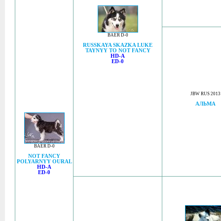
BAER D-0
RUSSKAYA SKAZKA LUKE
TAYNYY TO NOT FANCY
HD-A
ED-0
JBW RUS 2013
АЛЬМА
BAER D-0
NOT FANCY
POLYARNYY OURAL
HD-A
ED-0