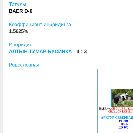
Титулы
BAER D-0
Коэффициэнт инбридинга
1.5625%
Инбридинг
АЛТЫН ТУМАР БУСИНКА
- 4 : 3
Родословная
BAER ++
,
CH CLUB RUS
,
2
CH
,
2 x CH RKF (RU
АРКТУР СЕВЕРНАЯ
PL-00
HD-A
ED-0/0