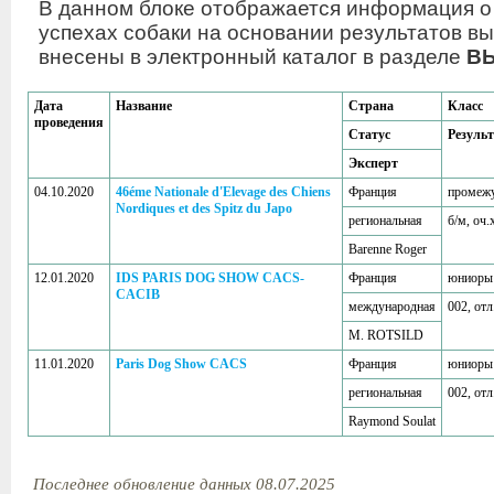
В данном блоке отображается информация о
успехах собаки на основании результатов вы
внесены в электронный каталог в разделе
В
Дата
Название
Страна
Класс
проведения
Статус
Результ
Эксперт
04.10.2020
46éme Nationale d'Elevage des Chiens
Франция
промеж
Nordiques et des Spitz du Japo
региональная
б/м, оч.
Barenne Roger
12.01.2020
IDS PARIS DOG SHOW CACS-
Франция
юниоры
CACIB
международная
002, отл
M. ROTSILD
11.01.2020
Paris Dog Show CACS
Франция
юниоры
региональная
002, отл
Raymond Soulat
Последнее обновление данных 08.07.2025