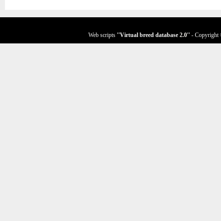
Web scripts
''Virtual breed database
2.0
''
- Copyright