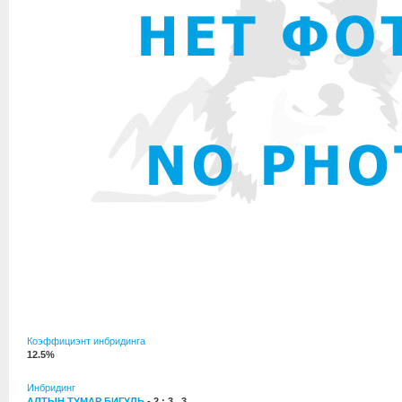
Коэффициэнт инбридинга
12.5%
Инбридинг
АЛТЫН ТУМАР БИГУЛЬ
- 2 : 3 , 3