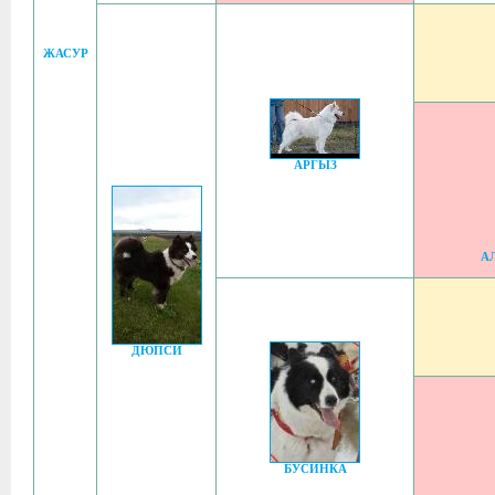
ЖАСУР
АРГЫЗ
А
ДЮПСИ
БУСИНКА