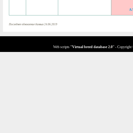
А
Последнее обновление данных 24.06.2019
Web scripts
''Virtual breed database
2.0
''
- Copyright