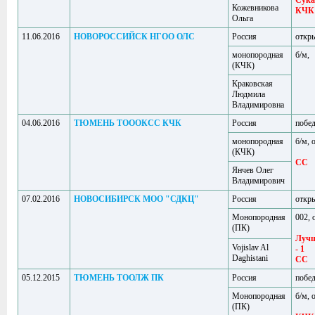
Сука
Кожевникова
КЧК
Ольга
11.06.2016
НОВОРОССИЙСК НГОО ОЛС
Россия
откр
монопородная
б/м,
(КЧК)
Краковская
Людмила
Владимировна
04.06.2016
ТЮМЕНЬ ТОООКСС КЧК
Россия
побе
монопородная
б/м, 
(КЧК)
CC
Янчев Олег
Владимирович
07.02.2016
НОВОСИБИРСК МОО "СДКЦ"
Россия
откр
Монопородная
002, 
(ПК)
Лучш
Vojislav Al
- 1
Daghistani
CC
05.12.2015
ТЮМЕНЬ ТООЛЖ ПК
Россия
побе
Монопородная
б/м, 
(ПК)