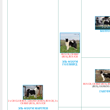
БОЛТО
RUS CH
,
CH RKF
(RUS)
,
RUS JCH
ЭЛЬ ФЛАУМ
ГОЛЛИВУД
RUS CH
,
CH RKF (RUS)
,
R
(RUS)
,
OANKOO.C
ГАНУР
2 x CH CLUB RUS
,
GRAND CH RUS
,
RUS CH
,
3 x
CH RKF (RUS)
,
RUS JCH
ЭЛЬ ФЛАУМ МАРГРЕН