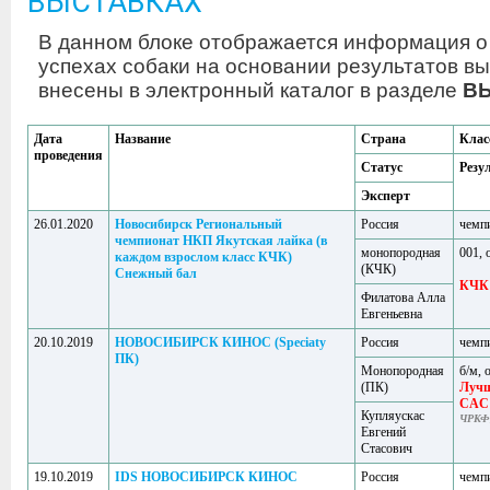
ВЫСТАВКАХ
В данном блоке отображается информация о
успехах собаки на основании результатов вы
внесены в электронный каталог в разделе
В
Дата
Название
Страна
Клас
проведения
Статус
Резу
Эксперт
26.01.2020
Новосибирск Региональный
Россия
чемп
чемпионат НКП Якутская лайка (в
монопородная
001, 
каждом взрослом класс КЧК)
(КЧК)
Снежный бал
КЧК
Филатова Алла
Евгеньевна
20.10.2019
НОВОСИБИРСК КИНОС (Speciaty
Россия
чемп
ПК)
Монопородная
б/м, 
(ПК)
Лучш
CAC
Купляускас
ЧРКФ
Евгений
Стасович
19.10.2019
IDS НОВОСИБИРСК КИНОС
Россия
чемп