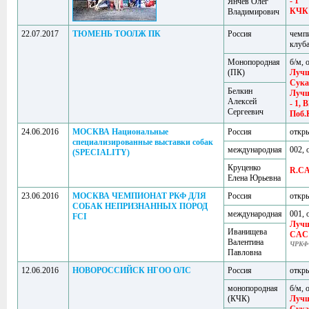
- 1
Янчев Олег
КЧК
Владимирович
22.07.2017
ТЮМЕНЬ ТООЛЖ ПК
Россия
чемп
клуб
Монопородная
б/м, 
(ПК)
Луч
Сука
Белкин
Лучш
Алексей
- 1, B
Сергеевич
Поб.
24.06.2016
МОСКВА Национальные
Россия
откр
специализированные выставки собак
международная
002, 
(SPECIALITY)
Круценко
R.C
Елена Юрьевна
23.06.2016
МОСКВА ЧЕМПИОНАТ РКФ ДЛЯ
Россия
откр
СОБАК НЕПРИЗНАННЫХ ПОРОД
международная
001, 
FCI
Лучш
Иванищева
CAC
Валентина
ЧРКФ
Павловна
12.06.2016
НОВОРОССИЙСК НГОО ОЛС
Россия
откр
монопородная
б/м, 
(КЧК)
Луч