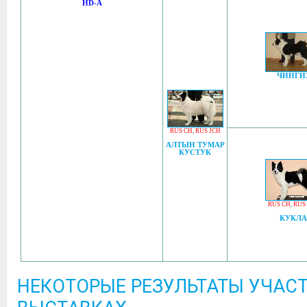
HD-A
ЧИНГИ
RUS CH
,
RUS JCH
АЛТЫН ТУМАР
КУСТУК
RUS CH
,
RUS
КУКЛА
НЕКОТОРЫЕ РЕЗУЛЬТАТЫ УЧАСТ