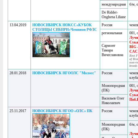
международная
б/м, 
De Ridder-
Onghena Liliane
13.04.2019
НОВОСИБИРСК НОКСС«КУБОК
Россия
чемп
СТОЛИЦЫ СИБИРИ»Чемпион РФЛС
региональная
001, 
Луч
Сука
Сармонт
BIG -
Тамара
CAC
Вячеславовна
Best F
of Bre
non-re
breeds
28.01.2018
НОВОСИБИРСК НГООЛС "Молосс"
Россия
чемп
клуб
Монопородная
001, 
(ПК)
Луч
Сука
Васильев Олег
Поб.
Николаевич
25.11.2017
НОВОСИБИРСК НГОО «ОЛС» ПК
Россия
чемп
клуб
Монопородная
б/м, 
(ПК)
Лучш