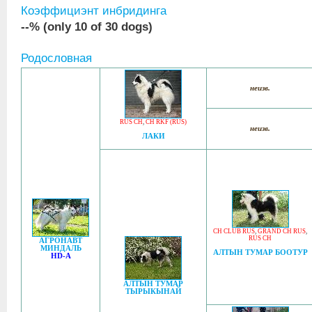
Коэффициэнт инбридинга
--% (only 10 of 30 dogs)
Родословная
неизв.
RUS CH
,
CH RKF (RUS)
неизв.
ЛАКИ
CH CLUB RUS
,
GRAND CH RUS
,
RUS CH
АГРОНАВТ
МИНДАЛЬ
АЛТЫН ТУМАР БООТУР
HD-A
АЛТЫН ТУМАР
ТЫРЫКЫНАЙ